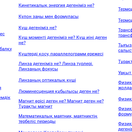
Кинетикалық энергия дегеніміз не?
Термод
Кулон заңы мен формуласы
Термо
Күш дегеніміз не?
Транс
ес
транс
Күш моменті дегеніміз не? Күш иіні деген
не?
Тығыз
 балқу
салыс
Күштерді қосу, параллелограмм ережесі
Тұрақт
Линза дегеніміз не? Линза түрлері.
Линзаның фокусы
Уақыт 
Линзаның оптикалық күші
Физик
я
жолд
Люминесценция құбылысы деген не?
емдік
Физик
Магнит өрісі деген не? Магнит деген не?
Тұрақты магнит
Физик
форму
Математикалық маятник, маятниктің
тербеліс периоды
Физик
дегені