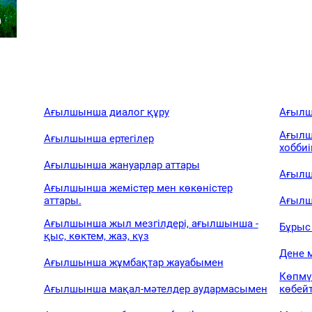
Ағылшынша диалог құру
Ағылш
Ағылш
Ағылшынша ертегілер
хобби
Ағылшынша жануарлар аттары
Ағылш
Ағылшынша жемістер мен көкөністер
аттары.
Ағылш
Ағылшынша жыл мезгілдері, ағылшынша -
Бұрыс 
қыс, көктем, жаз, күз
Дене 
Ағылшынша жұмбақтар жауабымен
Көпмү
Ағылшынша мақал-мәтелдер аудармасымен
көбейт