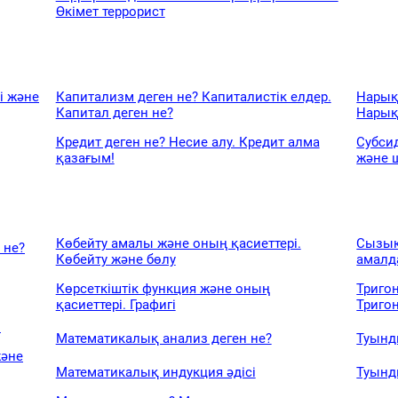
Өкімет террорист
і және
Капитализм деген не? Капиталистік елдер.
Нарық
Капитал деген не?
Нарық
Кредит деген не? Несие алу. Кредит алма
Субси
қазағым!
және 
Көбейту амалы және оның қасиеттері.
Сызық
 не?
Көбейту және бөлу
амалд
Көрсеткіштік функция және оның
Триго
қасиеттері. Графигі
Триго
і
Математикалық анализ деген не?
Туынд
және
Математикалық индукция әдісі
Туынд