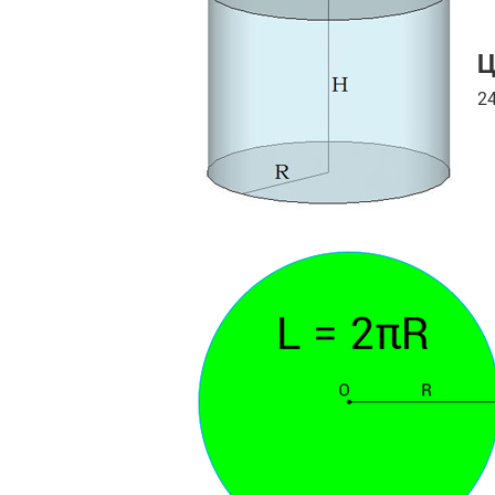
Пәндер
Ц
Тіркелу
2