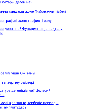
р қатары деген не?
аччи сандары және Фибоначчи тізбегі
я графигі және графикті салу
ия деген не? Функцияның анықталу
сы
 бөлігі үшін Ом заңы
тты зерттеу әдістері
атура дегеніміз не? Цельсий
сы
мелі қозғалыс, тербеліс периоды,
ліс амплитудасы