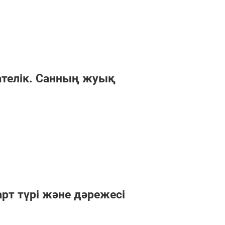
ателік. Санның жуық
арт түрі және дәрежесі