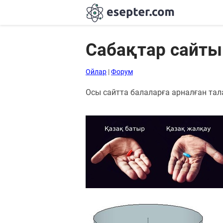
Сабақтар сайты
Сабақтар
Ойлар
|
Форум
Хабарландыру
Осы сайтта балаларға арналған тала
тақтасы
Кіру
Қазақша-
ағылшынша
сөздік
Ағылшынша-
қазақша
сөздік