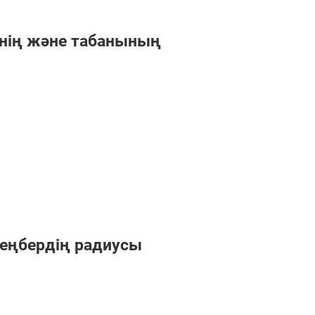
інің және табанының
еңбердің радиусы