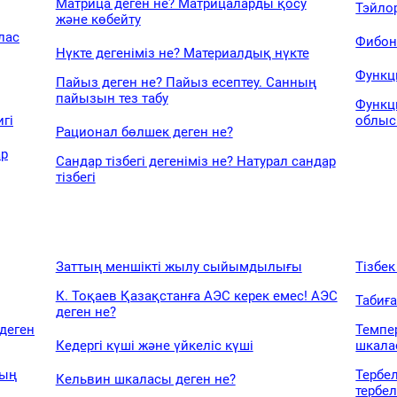
Матрица деген не? Матрицаларды қосу
Тэйло
және көбейту
лас
Фибон
Нүкте дегеніміз не? Материалдық нүкте
Функци
Пайыз деген не? Пайыз есептеу. Санның
пайызын тез табу
Функц
гі
облы
Рационал бөлшек деген не?
ар
Сандар тізбегі дегеніміз не? Натурал сандар
тізбегі
Заттың меншікті жылу сыйымдылығы
Тізбек
К. Тоқаев Қазақстанға АЭС керек емес! АЭС
Табиға
деген не?
деген
Темпер
Кедергі күші және үйкеліс күші
шкала
ның
Тербел
Кельвин шкаласы деген не?
тербе