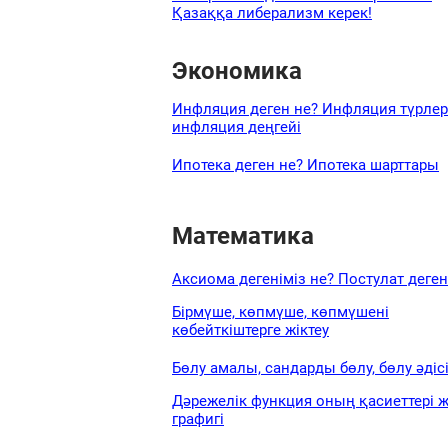
Қазаққа либерализм керек!
Экономика
Инфляция деген не? Инфляция түрлер
инфляция деңгейі
Ипотека деген не? Ипотека шарттары
Математика
Аксиома дегеніміз не? Постулат деген
Бірмүше, көпмүше, көпмүшені
көбейткіштерге жіктеу
Бөлу амалы, сандарды бөлу, бөлу әдіс
Дәрежелік функция оның қасиеттері 
графигі