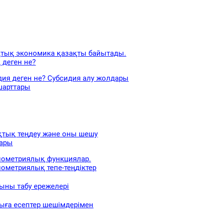
тық экономика қазақты байытады.
 деген не?
дия деген не? Субсидия алу жолдары
шарттары
тық теңдеу және оны шешу
ары
нометриялық функциялар.
нометриялық тепе-теңдіктер
ыны табу ережелері
ыға есептер шешімдерімен