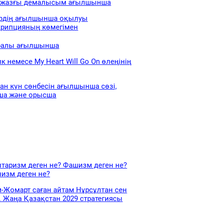
 жазғы демалысым ағылшынша
рдің ағылшынша оқылуы
крипцияның көмегімен
уралы ағылшынша
к немесе My Heart Will Go On өлеңінің
ан күн сөнбесін ағылшынша сөзі,
ша және орысша
итаризм деген не? Фашизм деген не?
изм деген не?
-Жомарт саған айтам Нұрсұлтан сен
. Жаңа Қазақстан 2029 стратегиясы