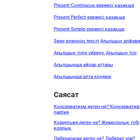
Present Continuous ережесі қазақша
Present Perfect ережесі қазақша
Present Simple ережесі қазақша
Sway өлеңінің тексті
Ағылшын алфави
Ағылшын тілін үйрену. Ағылшын тілі
Ағылшынша айлар аттары
Ағылшынша апта күндері
Саясат
Консерватизм деген не? Консерватив
партия
Коррупция деген не? Жемқорлық түбі
қорлық
Либерализм деген не? Либерал кім?