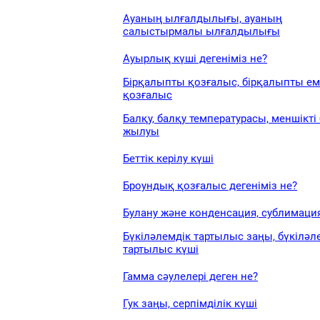
Ауаның ылғалдылығы, ауаның
салыстырмалы ылғалдылығы
Ауырлық күші дегеніміз не?
Бірқалыпты қозғалыс, бірқалыпты ем
қозғалыс
Балқу, балқу температурасы, меншікті
жылуы
Беттік керілу күші
Броундық қозғалыс дегеніміз не?
Булану және конденсация, сублимаци
Бүкіләлемдік тартылыс заңы, бүкіләл
тартылыс күші
Гамма сәулелері деген не?
Гук заңы, серпімділік күші