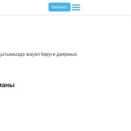
Кабинет
уақытымызда жауап беруге даярмыз.
маны