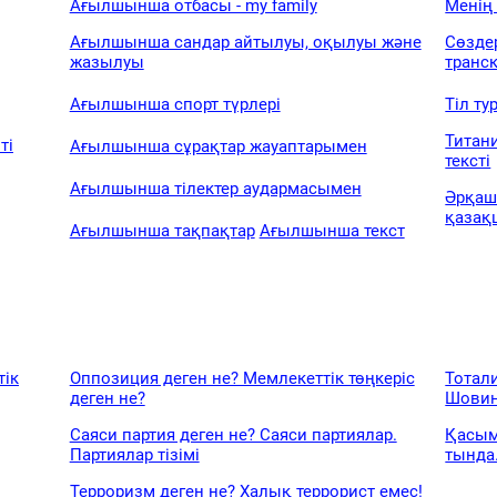
Ағылшынша отбасы - my family
Менің
Ағылшынша сандар айтылуы, оқылуы және
Сөзде
жазылуы
транс
Ағылшынша спорт түрлері
Тіл т
Титани
ті
Ағылшынша сұрақтар жауаптарымен
тексті
Ағылшынша тілектер аудармасымен
Әрқаш
қазақ
Ағылшынша тақпақтар
Ағылшынша текст
тік
Оппозиция деген не? Мемлекеттік төңкеріс
Тотал
деген не?
Шовин
Саяси партия деген не? Саяси партиялар.
Қасым
Партиялар тізімі
тында
Терроризм деген не? Халық террорист емес!