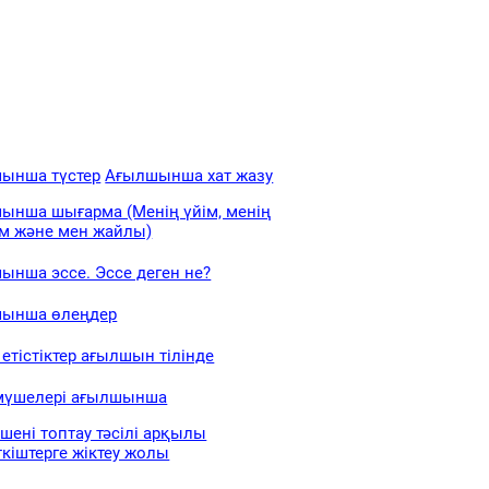
ынша түстер
Ағылшынша хат жазу
ынша шығарма (Менің үйім, менің
ім және мен жайлы)
ынша эссе. Эссе деген не?
ынша өлеңдер
етістіктер ағылшын тілінде
мүшелері ағылшынша
шені топтау тәсілі арқылы
кіштерге жіктеу жолы