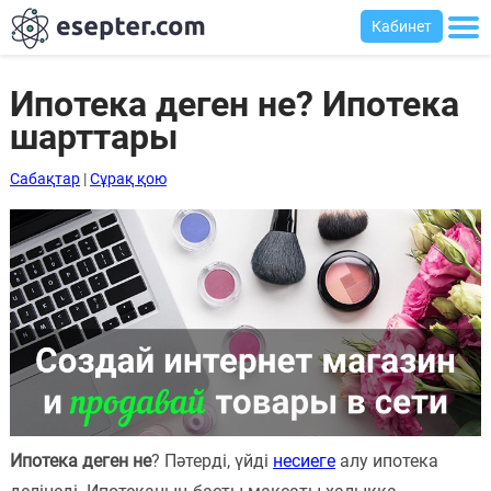
Кабинет
Ипотека деген не? Ипотека
шарттары
Сабақтар
Сабақтар
|
Сұрақ қою
Хабарландыру
тақтасы
Кіру
Қазақша-
ағылшынша
сөздік
Ағылшынша-
қазақша
Ипотека деген не
? Пәтерді, үйді
несиеге
алу ипотека
сөздік