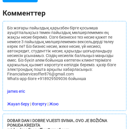
Комменттер
Біз жоғары пайыздық қарызбен бірге қосымша
ауыртпалықсыз төмен пайыздық мөлшерлемемен ең
жақсы несие береміз. Сізге бизнеске тез несие қажет пе
немесе 3 пайыздық мөлшерлемемен вексельдерді төлеу
керек пе? Біз бизнес несие, жеке несие, үй несиесі,
автокредит, студенттік несие, қарызды шоғырландыру
несиесін ұсынамыз. Сіздің несиелік баллыңыз маңызды
емес. Біз бүкіл әлем бойынша көптеген клиенттерімізге
қаржылық қызмет көрсетуге кепілдік береміз. қазір бізге
электрондық пошта арқылы хабарласыңыз:
Financialserviceoffer876@gmail.com
Whats-app бізге +918929509036 бойынша
james eric
Жауап беру
|
Өзгерту
|
Жою
DOBAR DAN I DOBRE VIJESTI SVIMA..OVO JE BOŽIĆNA
PONUDA KREDITA