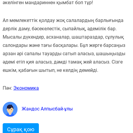
әкелінген мандариннен қымбат боп тұр!
Ал мемлекеттік қолдау жоқ салалардың барлығында
дерлік даму, бәсекелестік, сыпайлық, әдемілік бар.
Мысалы дүкендер, асханалар, шаштараздар, сұлулық
салондары және тағы басқалары. Бұл жерге барсаңыз
арзан әрі сапалы тауарды сатып аласыз, шашыңызды
әдемі етіп қия аласыз, дәмді тамақ жей аласыз. Сізге
ешкім, қабағын шытып, не келдің демейді.
Пән:
Экономика
Жандос Алпысбай-ұлы
Сұрақ қою