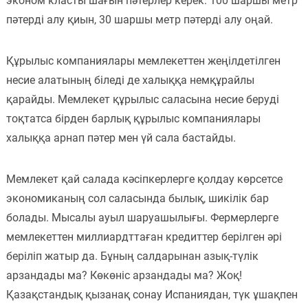
эконом класты шағын пәтерлер керек. 100 шаршы метр
пәтерді алу қиын, 30 шаршы метр пәтерді алу оңай.
Құрылыс компаниялары мемлекеттен жеңілдетілген
несие алатының біледі де халыққа немқұрайлы
қарайды. Мемлекет құрылыс саласына несие беруді
тоқтатса бірден барлық құрылыс компаниялары
халыққа арнап пәтер мен үй сала бастайды.
Мемлекет қай салада кәсіпкерлерге қолдау көрсетсе
экономиканың сол саласында былық, шикілік бар
болады. Мысалы ауыл шаруашылығы. Фермерлерге
мемлекеттен миллиардттаған кредиттер берілген әрі
беріліп жатыр да. Бұның салдарынан азық-түлік
арзандады ма? Көкөніс арзандады ма? Жоқ!
Қазақстандық қызанақ сонау Испаниядан, түк ұшақпен