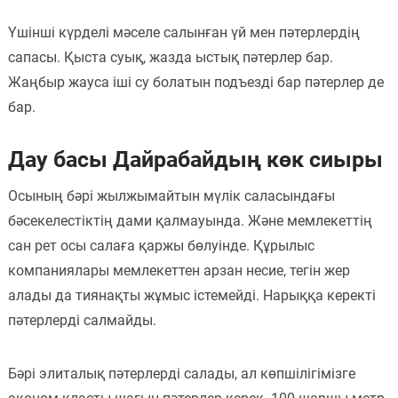
Үшінші күрделі мәселе салынған үй мен пәтерлердің
сапасы. Қыста суық, жазда ыстық пәтерлер бар.
Жаңбыр жауса іші су болатын подъезді бар пәтерлер де
бар.
Дау басы Дайрабайдың көк сиыры
Осының бәрі жылжымайтын мүлік саласындағы
бәсекелестіктің дами қалмауында. Және мемлекеттің
сан рет осы салаға қаржы бөлуінде. Құрылыс
компаниялары мемлекеттен арзан несие, тегін жер
алады да тиянақты жұмыс істемейді. Нарыққа керекті
пәтерлерді салмайды.
Бәрі элиталық пәтерлерді салады, ал көпшілігімізге