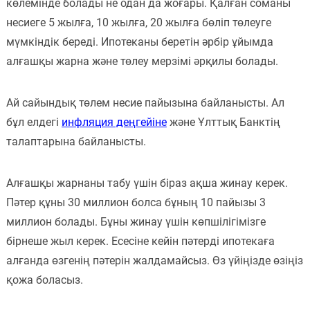
көлемінде болады не одан да жоғары. Қалған соманы
несиеге 5 жылға, 10 жылға, 20 жылға бөліп төлеуге
мүмкіндік береді. Ипотеканы беретін әрбір ұйымда
алғашқы жарна және төлеу мерзімі әрқилы болады.
Ай сайындық төлем несие пайызына байланысты. Ал
бұл елдегі
инфляция деңгейіне
және Ұлттық Банктің
талаптарына байланысты.
Алғашқы жарнаны табу үшін біраз ақша жинау керек.
Пәтер құны 30 миллион болса бұның 10 пайызы 3
миллион болады. Бұны жинау үшін көпшілігімізге
бірнеше жыл керек. Есесіне кейін пәтерді ипотекаға
алғанда өзгенің пәтерін жалдамайсыз. Өз үйіңізде өзіңіз
қожа боласыз.