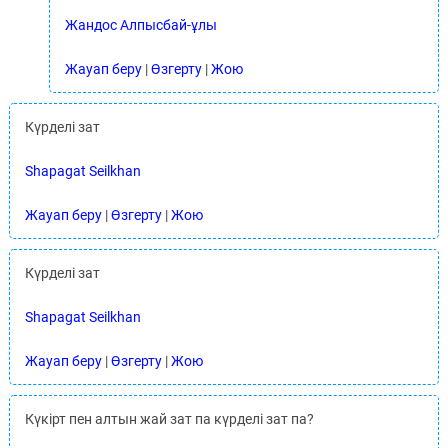
Жандос Алпысбай-ұлы
Жауап беру
|
Өзгерту
|
Жою
Күрделі зат
Shapagat Seilkhan
Жауап беру
|
Өзгерту
|
Жою
Күрделі зат
Shapagat Seilkhan
Жауап беру
|
Өзгерту
|
Жою
Күкірт пен алтын жай зат па күрделі зат па?