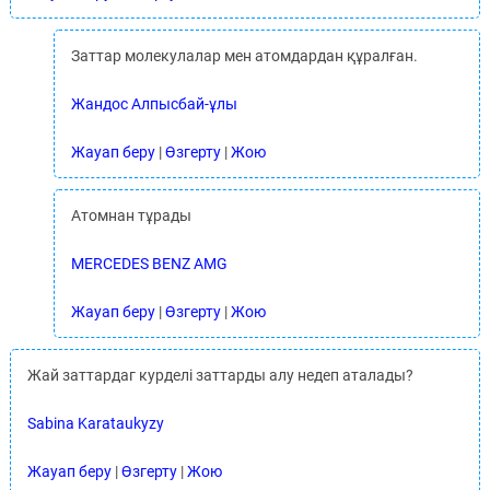
Заттар молекулалар мен атомдардан құралған.
Жандос Алпысбай-ұлы
Жауап беру
|
Өзгерту
|
Жою
Атомнан тұрады
MERCEDES BENZ AMG
Жауап беру
|
Өзгерту
|
Жою
Жай заттардаг курделі заттарды алу недеп аталады?
Sabina Karataukyzy
Жауап беру
|
Өзгерту
|
Жою