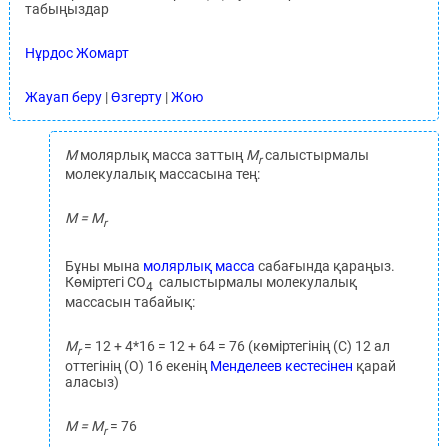
табыңыздар
Нұрдос Жомарт
Жауап беру
|
Өзгерту
|
Жою
M
молярлық масса заттың
M
салыстырмалы
r
молекулалық массасына тең:
M = M
r
Бұны мына
молярлық масса
сабағында қараңыз.
Көміртегі CO
салыстырмалы молекулалық
4
массасын табайық:
M
= 12 + 4*16 = 12 + 64 = 76 (көміртегінің (C) 12 ал
r
оттегінің (O) 16 екенің
Менделеев кестесінен
қарай
аласыз)
M = M
= 76
r