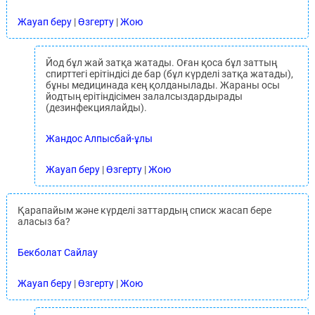
Жауап беру
|
Өзгерту
|
Жою
Йод бұл жай затқа жатады. Оған қоса бұл заттың
спирттегі ерітіндісі де бар (бұл күрделі затқа жатады),
бұны медицинада кең қолданылады. Жараны осы
йодтың ерітіндісімен залалсыздардырады
(дезинфекциялайды).
Жандос Алпысбай-ұлы
Жауап беру
|
Өзгерту
|
Жою
Қарапайым және күрделі заттардың списк жасап бере
аласыз ба?
Бекболат Сайлау
Жауап беру
|
Өзгерту
|
Жою