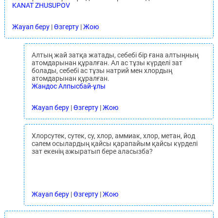
KANAT ZHUSUPOV
Жауап беру
|
Өзгерту
|
Жою
Алтың жай затқа жатады, себебі бір ғана алтыңның
атомдарынан құралған. Ал ас тұзы күрделі зат
болады, себебі ас тұзы натрий мен хлордың
атомдарынан құралған.
Жандос Алпысбай-ұлы
Жауап беру
|
Өзгерту
|
Жою
Хлорсутек, сутек, су, хлор, аммиак, хлор, метан, йод
сәлем осылардың қайсы қарапайым қайсы күрделі
зат екенің ажыратып бере аласызба?
Жауап беру
|
Өзгерту
|
Жою