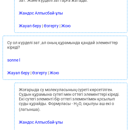
зат. Және күрделі заттарға жатады.
Жандос Алпысбай-ұлы
Жауап беру
|
Өзгерту
|
Жою
Су ол күрделі зат ,ал оның құрамында қандай элементтер
кіреді?
sonne l
Жауап беру
|
Өзгерту
|
Жою
Жоғарыда су молекуласының суреті көрсетілген.
Судын құрамына сутегі мен оттегі элементтері кіреді.
Екі сутегі элементі бір оттегі элементімен қосылып
суды құрайды. Формуласы - H
O, оқылуы аш екі о
2
(латынша).
Жандос Алпысбай-ұлы