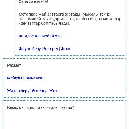
Саламатсызба!
Металдар жай заттарға жатады. Мысалы темір,
аллюминий, мыс, қорғасын, қалайы сияқты металдар
жай заттар боп табылады.
Жандос Алпысбай-ұлы
Жауап беру
|
Өзгерту
|
Жою
Рахмет
Мейірім Орынбасар
Жауап беру
|
Өзгерту
|
Жою
Көмір қышқыл газы күрделі затпа?