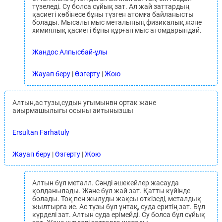
түзеледі. Су болса сұйық зат. Ал жай заттардың
қасиеті көбінесе бұны түзген атомға байланысты
болады. Мысалы мыс металының физикалық және
химиялық қасиеті бұны құрған мыс атомдарындай.
Жандос Алпысбай-ұлы
Жауап беру
|
Өзгерту
|
Жою
Алтын,ас тузы,судын угымынвн ортак жане
аиырмашылыгы осыны аитынызшы
Ersultan Farhatuly
Жауап беру
|
Өзгерту
|
Жою
Алтын бұл металл. Сәнді әшекейлер жасауда
қолданылады. Және бұл жай зат. Қатты күйінде
болады. Тоқ пен жылуды жақсы өткізеді, металдық
жылтырға ие. Ас тұзы бұл ұнтақ, суда еритің зат. Бұл
күрделі зат. Алтын суда ерімейді. Су болса бұл сұйық