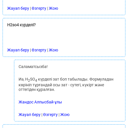
Жауап беру
|
Өзгерту
|
Жою
H2so4 күрделі?
Жауап беру
|
Өзгерту
|
Жою
Саламатсызба!
Иә, H
SO
күрделі зат боп табылады. Формуладан
2
4
көрініп тұрғандай осы зат - сутегі, күкірт және
оттегіден құралған.
Жандос Алпысбай-ұлы
Жауап беру
|
Өзгерту
|
Жою