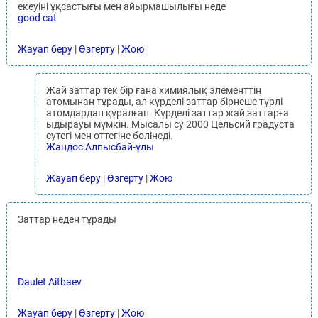
екеуіні ұқсастығы мен айырмашылығы неде
good cat
Жауап беру
|
Өзгерту
|
Жою
Жай заттар тек бір ғана химиялық элементтің
атомынан тұрады, ал күрделі заттар бірнеше түрлі
атомдардан құралған. Күрделі заттар жай заттарға
ыдырауы мүмкін. Мысалы су 2000 Цельсий градуста
сутегі мен оттегіне бөлінеді.
Жандос Алпысбай-ұлы
Жауап беру
|
Өзгерту
|
Жою
Заттар неден тұрады
Daulet Aitbaev
Жауап беру
|
Өзгерту
|
Жою