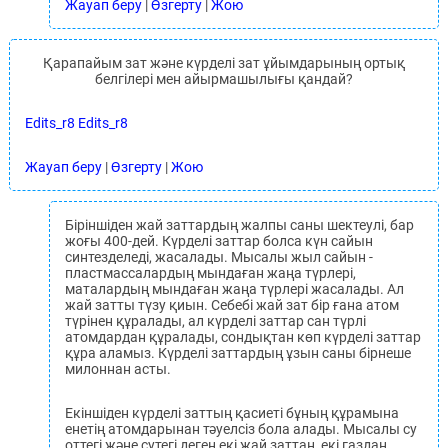
Жауап беру
|
Өзгерту
|
Жою
Қарапайым зат жəне күрделі зат ұйымдарының ортық
белгілері мен айырмашылығы қандай?
Edits_r8 Edits_r8
Жауап беру
|
Өзгерту
|
Жою
Біріншіден жай заттардың жалпы саны шектеулі, бар
жоғы 400-дей. Күрделі заттар болса күн сайын
синтезделеді, жасалады. Мысалы жыл сайын -
пластмассалардың мындаған жаңа түрлері,
маталардың мындаған жаңа түрлері жасалады. Ал
жай затты түзу қиын. Себебі жай зат бір ғана атом
түрінен құралады, ал күрделі заттар сан түрлі
атомдардан құралады, сондықтан көп күрделі заттар
құра аламыз. Күрделі заттардың ұзын саны бірнеше
милоннан асты.
Екіншіден күрделі заттың қасиеті бұның құрамына
енетің атомдарынан тәуелсіз бола алады. Мысалы су
оттегі және сутегі деген екі жай заттан, екі газдан