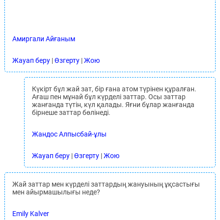
Амиргали Айғаным
Жауап беру
|
Өзгерту
|
Жою
Күкірт бұл жай зат, бір ғана атом түрінен құралған.
Ағаш пен мұнай бұл күрделі заттар. Осы заттар
жанғанда түтін, күл қалады. Яғни бұлар жанғанда
бірнеше заттар бөлінеді.
Жандос Алпысбай-ұлы
Жауап беру
|
Өзгерту
|
Жою
Жай заттар мен күрделі заттардың жануының ұқсастығы
мен айырмашылығы неде?
Emily Kalver