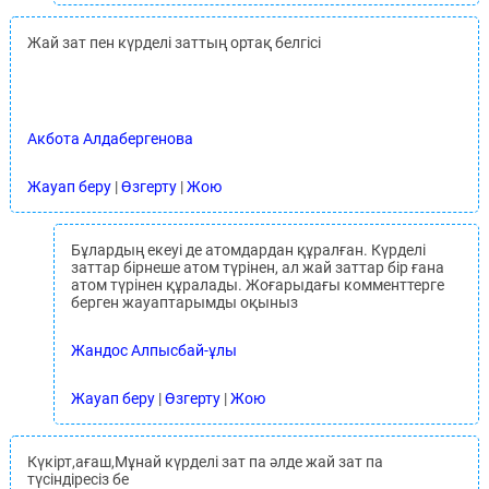
Жай зат пен күрделі заттың ортақ белгісі
Акбота Алдабергенова
Жауап беру
|
Өзгерту
|
Жою
Бұлардың екеуі де атомдардан құралған. Күрделі
заттар бірнеше атом түрінен, ал жай заттар бір ғана
атом түрінен құралады. Жоғарыдағы комменттерге
берген жауаптарымды оқыныз
Жандос Алпысбай-ұлы
Жауап беру
|
Өзгерту
|
Жою
Күкірт,ағаш,Мұнай күрделі зат па әлде жай зат па
түсіндіресіз бе