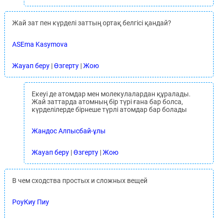
Жай зат пен күрделі заттың ортақ белгісі қандай?
ASEma Kasymova
Жауап беру
|
Өзгерту
|
Жою
Екеуі де атомдар мен молекулалардан құралады.
Жай заттарда атомның бір түрі ғана бар болса,
күрделілерде бірнеше түрлі атомдар бар болады
Жандос Алпысбай-ұлы
Жауап беру
|
Өзгерту
|
Жою
В чем сходства простых и сложных вещей
РоуКиу Пиу