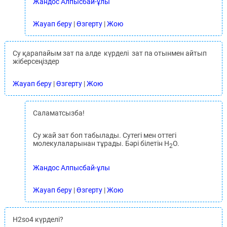
Жандос Алпысбай-ұлы
Жауап беру
|
Өзгерту
|
Жою
Су қарапайым зат па алде күрделі зат па отынмен айтып
жіберсеңіздер
Жауап беру
|
Өзгерту
|
Жою
Саламатсызба!
Су жай зат боп табылады. Сутегі мен оттегі
молекулаларынан тұрады. Бәрі білетін H
O.
2
Жандос Алпысбай-ұлы
Жауап беру
|
Өзгерту
|
Жою
H2so4 күрделі?