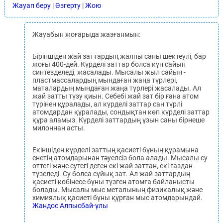
Жауап беру
|
Өзгерту
|
Жою
Жауабын жоғарыда жазғанмын:
Біріншіден жай заттардың жалпы саны шектеулі, бар
жоғы 400-дей. Күрделі заттар болса күн сайын
синтезделеді, жасалады. Мысалы жыл сайын -
пластмассалардың мындаған жаңа түрлері,
маталардың мындаған жаңа түрлері жасалады. Ал
жай затты түзу қиын. Себебі жай зат бір ғана атом
түрінен құралады, ал күрделі заттар сан түрлі
атомдардан құралады, сондықтан көп күрделі заттар
құра аламыз. Күрделі заттардың ұзын саны бірнеше
милоннан асты.
Екіншіден күрделі заттың қасиеті бұның құрамына
енетің атомдарынан тәуелсіз бола алады. Мысалы су
оттегі және сутегі деген екі жай заттан, екі газдан
түзеледі. Су болса сұйық зат. Ал жай заттардың
қасиеті көбінесе бұны түзген атомға байланысты
болады. Мысалы мыс металының физикалық және
химиялық қасиеті бұны құрған мыс атомдарындай.
Жандос Алпысбай-ұлы