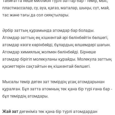
Табиғатта неше миллион түрлі заттар бар - темір, мыс,
Пәндер
пластмассалар, су, ауа, қағаз, маталар, шыңы, сүт, май,
тас және тағы да сол сияқтылары.
Тіркелу
Әрбір заттың құрамында атомдар бар болады.
Атомдар заттың ең кішкентай әрі бөлінбейтін бөлшегі,
атомдар көзге көрінбейді, бұлардың өлшемдері шағын.
Атомдар химиялық жолмен бөлінбейді. Бірнеше
атомдар бірігіп молекуланы құрайды. Молекула заттың
қасиеттерін сақтайтын ең кішкентай бөлшегі.
Мысалы темір деген зат темірдің ұсақ атомдарынан
құралған. Бұл затта атомның тек қана бір түрі ғана бар -
бұл темірдің атомдары.
Жай зат
дегеніміз тек қана бір түрлі атомдардан