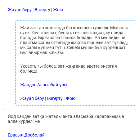
Жауап беру
|
Өзгерту
|
Жою
Жай заттар жанғанда бір қосылыс түзіледі. Мысалы
сутегі бұл жай зат, бұны оттегінде жақсақ су пайда
болады. Бір ғана зат пайда болады. Ал мұнайды не
пластмассаны оттегінде жақсақ бірнеше зат түзіледі,
мысалы күл мен түтін. Себебі мұнай бұл күрделі зат.
Бұл айырмашылығы.
Ұқсастығы болса, зат жаңғанда әдетте энергия
бөлінеді.
Жандос Алпысбай-ұлы
Жауап беру
|
Өзгерту
|
Жою
Йод кандвй затқа жатады айта аласызба карапайым ба
алде курделі ме
Ерасыл Досболай