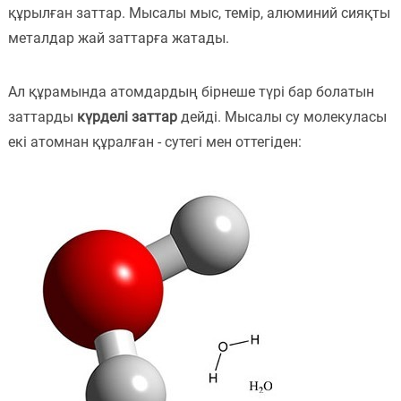
құрылған заттар. Мысалы мыс, темір, алюминий сияқты
металдар жай заттарға жатады.
Ал құрамында атомдардың бірнеше түрі бар болатын
заттарды
күрделі заттар
дейді. Мысалы су молекуласы
екі атомнан құралған - сутегі мен оттегіден: