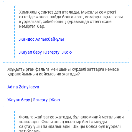
Химиялық синтез деп аталады. Мысалы көміртегі
оттегіде жанса, пайда болған зат, көмірқышқыл газы
күрделі зат, себебі оның құрамында оттегі және
көміртегі бар.
Жандос Алпысбай-ұлы
Жауап беру
|
Өзгерту
|
Жою
Жұқалтырған фальга мен шыны күрделі заттарға немесе
қарапайымның қайсысына жатады?
Adina Zeinyllaeva
Жауап беру
|
Өзгерту
|
Жою
Фольга жай затқа жатады, бұл алюминий металынан
жасалады. Фольганың жылтыр беті жылуды
сақтау үшін пайдалынады. Шыңы болса бұл күрделі
зат болады.