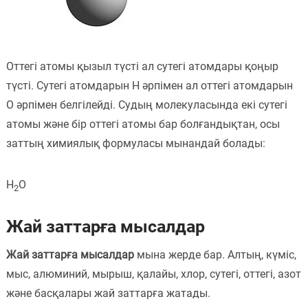
Оттегі атомы қызыл түсті ал сутегі атомдары қоңыр
түсті. Сутегі атомдарын H әрпімен ал оттегі атомдарын
O әрпімен белгілейді. Судың молекуласында екі сутегі
атомы және бір оттегі атомы бар болғандықтан, осы
заттың химиялық формуласы мынандай болады:
H
O
2
Жай заттарға мысалдар
Жай заттарға мысалдар
мына жерде бар. Алтың, күміс,
мыс, алюминий, мырыш, қалайы, хлор, сутегі, оттегі, азот
және басқалары жай заттарға жатады.