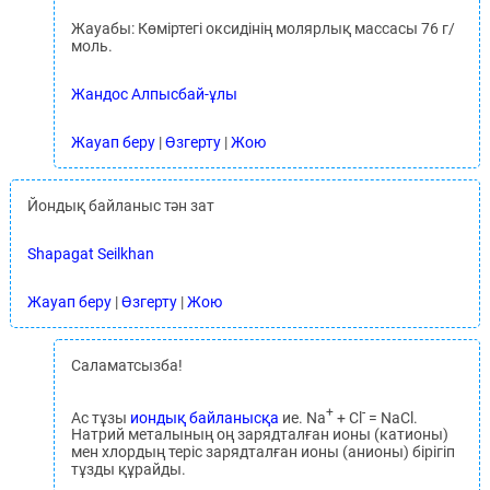
Жауабы: Көміртегі оксидінің молярлық массасы 76 г/
моль.
Жандос Алпысбай-ұлы
Жауап беру
|
Өзгерту
|
Жою
Йондық байланыс тән зат
Shapagat Seilkhan
Жауап беру
|
Өзгерту
|
Жою
Саламатсызба!
+
-
Ас тұзы
иондық байланысқа
ие. Na
+ Cl
= NaCl.
Натрий металының оң зарядталған ионы (катионы)
мен хлордың теріс зарядталған ионы (анионы) бірігіп
тұзды құрайды.