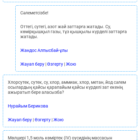
Сәлеметсізбе!
Оттегі, сутегі, азот жай заттарға жатады. Су,
көмірқышқыл газы, тұз қышқылы күрделі заттарға
жатады.
Жандос Алпысбай-ұлы
Жауап беру
|
Өзгерту
|
Жою
Хлорсутек, сутек, су, хлор, аммиак, хлор, метан, йод сәлем
осылардың қайсы қарапайым қайсы күрделі зат екенің
ажыратып бере аласызба?
Нурайым Берикова
Жауап беру
|
Өзгерту
|
Жою
Мөлшері 1,5 моль көміртек (IV) оусидінің массасын