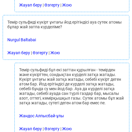
Жауап беру
|
Өзгерту
|
Жою
Темір сульфиді күкірт ұнтағы йод ерітіндісі ауа сутек атомы
бұлар жай затпа күрделіме?
Nurgul Baltabai
Жауап беру
|
Өзгерту
|
Жою
Темір сульфиді бұл екі заттан құрылған - темірден
және күкірттен, сондықтан күрделі затқа жатады.
Күкірт ұнтағы жай затқа жатады, себебі күкірт деген
атом бар. Йод ерітіндісі де күрделі затқа жатады,
себебі бұнда су мен йод бар. Ауа да күрделі затқа
жатады, себебі ауада сан түрлі газдар бар, мысалы
азот, оттегі, көмірқышқыл газы. Сутек атомы бұл жай
затқа жатады, сутегі деген атом бар емес пе.
Жандос Алпысбай-ұлы
Жауап беру
|
Өзгерту
|
Жою