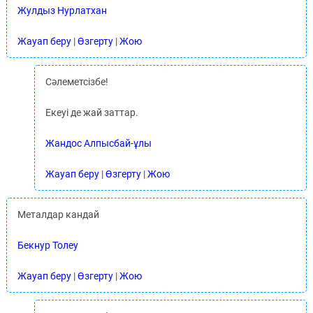
Жулдыз Нурлатхан
Жауап беру
|
Өзгерту
|
Жою
Сәлеметсізбе!
Екеуі де жай заттар.
Жандос Алпысбай-ұлы
Жауап беру
|
Өзгерту
|
Жою
Металдар кандай
Бекнур Толеу
Жауап беру
|
Өзгерту
|
Жою