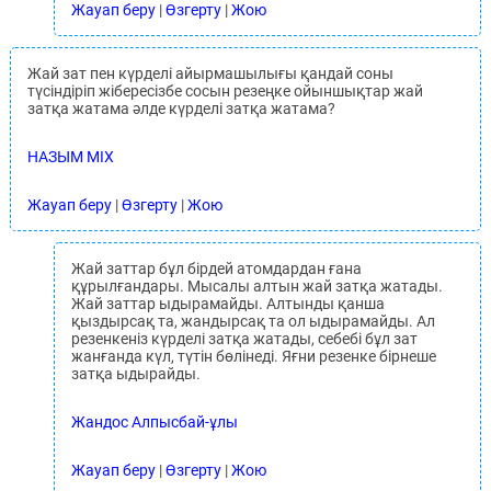
Жауап беру
|
Өзгерту
|
Жою
Жай зат пен күрделі айырмашылығы қандай соны
түсіндіріп жібересізбе сосын резеңке ойыншықтар жай
затқа жатама әлде күрделі затқа жатама?
НАЗЫМ MIX
Жауап беру
|
Өзгерту
|
Жою
Жай заттар бұл бірдей атомдардан ғана
құрылғандары. Мысалы алтын жай затқа жатады.
Жай заттар ыдырамайды. Алтынды қанша
қыздырсақ та, жандырсақ та ол ыдырамайды. Ал
резенкеніз күрделі затқа жатады, себебі бұл зат
жанғанда күл, түтін бөлінеді. Яғни резенке бірнеше
затқа ыдырайды.
Жандос Алпысбай-ұлы
Жауап беру
|
Өзгерту
|
Жою