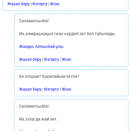
Жауап беру
|
Өзгерту
|
Жою
Саламатсызба!
Иә, көмірқышқыл газы күрделі зат боп табылады.
Жандос Алпысбай-ұлы
Жауап беру
|
Өзгерту
|
Жою
Ал хлорше? Қарапайым затпа?
Жауап беру
|
Өзгерту
|
Жою
Саламатсызба!
Иә, хлор да жай зат.