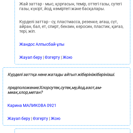
Жай заттар - мыс, қорғасын, темір, оттегі газы, сутегі
газы, күкірт, йод, көміртегі және басқалары.
Күрделі заттар - су, пластмасса, резенке, ағаш, сүт,
айран, бал, ет, спирт, бензин, керосин, пластик, қағаз,
тері, жіп.
Жандос Алпысбай-ұлы
Жауап беру
|
Өзгерту
|
Жою
Күрделі заттқа нене жатады айтып жіберініжіберінізші.
предположение:Хлорсутек,сутек,му,йод,азот,ам-
миак,хлор,метан?
Карина МАЛИКОВА 0921
Жауап беру
|
Өзгерту
|
Жою