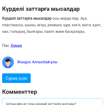
Күрделі заттарға мысалдар
Күрделі заттарға мысалдар
осы жерде бар. Ауа,
пластмасса, шыны, ағаш, резеңке, құм, кигіз, мата, қант,
нан, топырақ, былғары, пакет және басқалары.
Пән:
Химия
Жандос Алпысбай-ұлы
Сұрақ қою
Комменттер
Алтың мен ас тұзы қандай заттарға жатады?