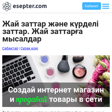
Кабинет
Жай заттар және күрделі
заттар. Жай заттарға
Сабақтар
мысалдар
Хабарландыру
Сабақтар
|
Сұрақ қою
тақтасы
Кіру
Қазақша-
ағылшынша
сөздік
Ағылшынша-
қазақша
сөздік