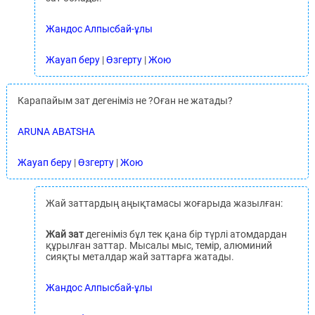
Жандос Алпысбай-ұлы
Жауап беру
|
Өзгерту
|
Жою
Карапайым зат дегеніміз не ?Оған не жатады?
ARUNA ABATSHA
Жауап беру
|
Өзгерту
|
Жою
Жай заттардың аңықтамасы жоғарыда жазылған:
Жай зат
дегеніміз бұл тек қана бір түрлі атомдардан
құрылған заттар. Мысалы мыс, темір, алюминий
сияқты металдар жай заттарға жатады.
Жандос Алпысбай-ұлы