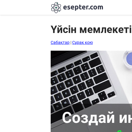
Үйсін мемлекеті
Сабақтар
Сабақтар
|
Сұрақ қою
Хабарландыру
тақтасы
Кіру
Қазақша-
ағылшынша
сөздік
Ағылшынша-
қазақша
сөздік