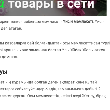
 орын тепкен айбынды мемлекет -
Үйсін мемлекеті
. Үйсін
деп атаған.
лы қазбаларға бай болғандықтан осы мемлекетте сан түрл
рі арқылы көне заманнан бастап Ұлы Жібек Жолы өткен.
ы дамыған.
луы
етінің құрамында болған деген ақпарат көне қытай
ттерге сәйкес үйсіндер біздің заманымызға дейінгі 2
екет құрған. Осы мемлекеттің негізгі жері Жетісу, бірақ