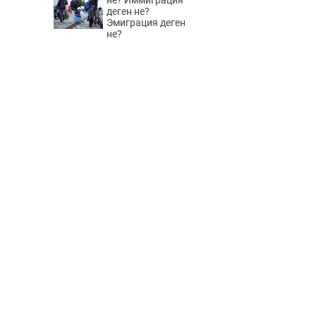
не? Иммиграция
деген не?
Эмиграция деген
не?
і