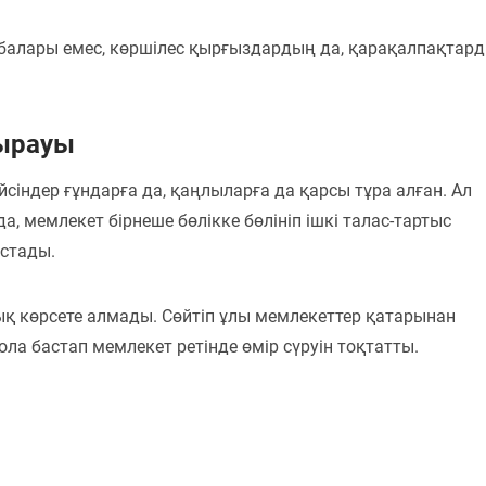
бабалары емес, көршілес қырғыздардың да, қарақалпақтар
дырауы
сіндер ғұндарға да, қаңлыларға да қарсы тұра алған. Ал
а, мемлекет бірнеше бөлікке бөлініп ішкі талас-тартыс
астады.
қ көрсете алмады. Сөйтіп ұлы мемлекеттер қатарынан
ола бастап мемлекет ретінде өмір сүруін тоқтатты.