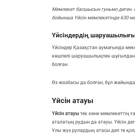
Мемлекет басшысын гуньмо деген.
бойынша Үйсін мемлекетінде 630 мы
Үйсіндердің шаруашылығ
Үйсіндер Қазақстан аумағында меке
көшпелі шаруашылықпен шұғылданға
болған.
Өз жазбасы да болған, бұл жайында 
Үйсін атауы
Үйсін атауы
тек көне мемлекеттің ғ
аталатың рудын да атауы. Үйсін де
Ұлы жүз рулардың атасы деп те қо