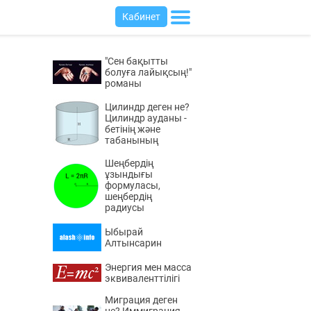
Кабинет
"Сен бақытты
болуға лайықсың!"
романы
Цилиндр деген не?
Цилиндр ауданы -
бетінің және
табанының
Шеңбердің
ұзындығы
формуласы,
шеңбердің
радиусы
Ыбырай
Алтынсарин
Энергия мен масса
эквиваленттілігі
Миграция деген