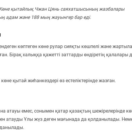
 Көне қытайлық Чжан Цянь саяхатшысының жазбалары
ң адам және 188 мың жауынгер бар еді.
ы
ндеген көптеген көне рулар сияқты көшпелі және жартыл
н. Бірақ халыққа қажетті заттарды өндіретің қалалары 
көне қытай жиһанкездері өз естеліктерінде жазған.
ана атауы емес, сонымен қатар қазақтың шежірелерінде кө
ген атауды Ұлы жүз деген мағынада да қолданылады. Нем
лданылады.