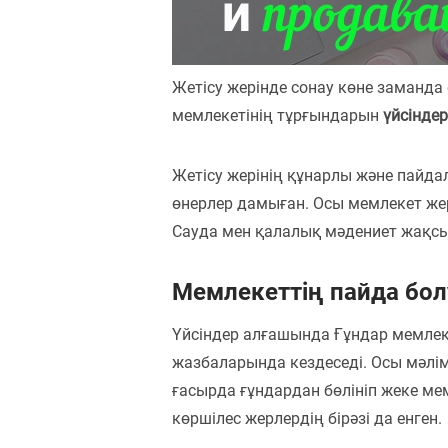
Пәндер
Тіркелу
Жетісу жерінде сонау көне заманда
мемлекетінің тұрғындарын
үйсіндер
Жетісу жерінің құнарлы және пайда
өнерлер дамыған. Осы мемлекет же
Сауда мен қалалық мәдениет жақс
Мемлекеттің пайда бо
Үйсіндер алғашында Ғұндар мемлек
жазбаларында кездеседі. Осы мәліме
ғасырда ғұндардан бөлініп жеке мемл
көршілес жерлердің бірәзі да енген.