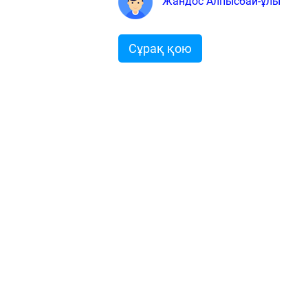
Жандос Алпысбай-ұлы
Сұрақ қою