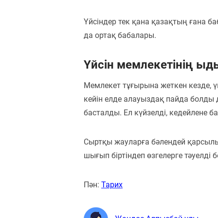
Үйсіндер тек қана қазақтың ғана 
да ортақ бабалары.
Үйсін мемлекетінің ы
Мемлекет тұғырына жеткен кезде, үй
кейін елде алауыздақ пайда болды д
басталды. Ел күйзелді, кедейлене б
Сыртқы жауларға бәлендей қарсылы
шығып біртіндеп өзгелерге тәуелді б
Пән:
Тарих