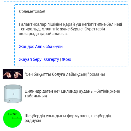
Сәлеметсізбе!
Галактикалар пішініне қарай үш негізгі типке бөлінеді
- спиральді, эллиптік және бұрыс. Суреттерін
жоғарыда қарай аласыз.
Жандос Алпысбай-ұлы
Жауап беру
|
Өзгерту
|
Жою
"Сен бақытты болуға лайықсың!" романы
Цилиндр деген не? Цилиндр ауданы - бетінің және
табанының
Шеңбердің ұзындығы формуласы, шеңбердің
радиусы