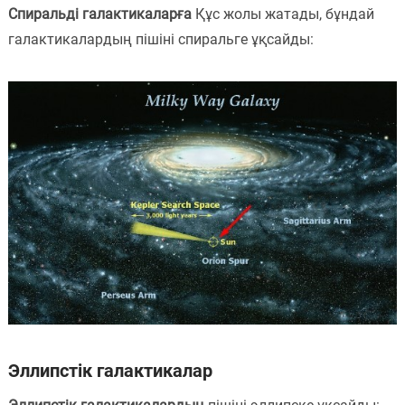
Спиральді галактикаларға
Құс жолы жатады, бұндай
галактикалардың пішіні спиральге ұқсайды:
Эллипстік галактикалар