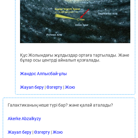
Құс Жолындағы жұлдыздар ортаға тартылады. Және
бұлар осы центрді айналып қозғалады.
Жандос Алпысбай-ұлы
Жауап беру
|
Өзгерту
|
Жою
Галактиканың неше түрі бар? және қалай аталады?
Akerke Abzalkyzy
Жауап беру
|
Өзгерту
|
Жою