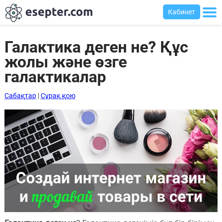
Кабинет
Галактика деген не? Құс
жолы және өзге
Сабақтар
галактикалар
Хабарландыру
Сабақтар
|
Сұрақ қою
тақтасы
Кіру
Қазақша-
ағылшынша
сөздік
Ағылшынша-
қазақша
сөздік