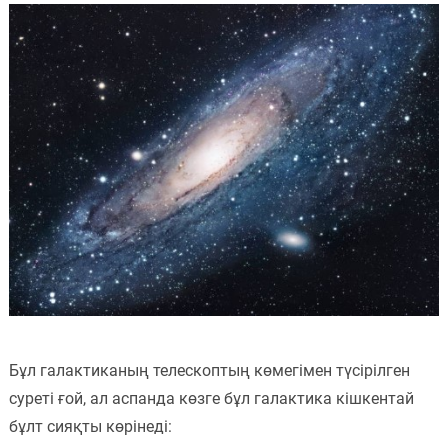
Бұл галактиканың телескоптың көмегімен түсірілген
суреті ғой, ал аспанда көзге бұл галактика кішкентай
бұлт сияқты көрінеді: