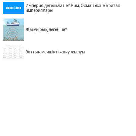
Империя дегеніміз не? Рим, Осман және Британ
империялары
Жаңғырық деген не?
Заттың меншікті жану жылуы