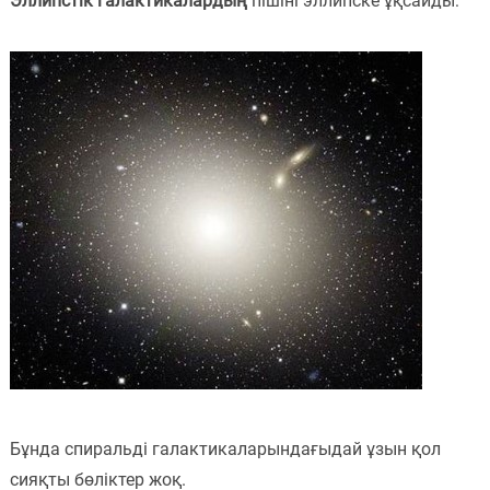
Эллипстік галактикалардың
пішіні эллипске ұқсайды:
Бұнда спиральді галактикаларындағыдай ұзын қол
сияқты бөліктер жоқ.