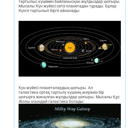
тартылыс күшімен байланысқан жұлдыздар шоғыры.
Мысалы Күн жүйесі сегіз планетадан тұрады. Бұлар
Күнге тартылып бірге айналады:
Күн жүйесі планеталардың шоғыры. Ал
галактика ортақ тартылу күшінің әсерінен бір
шоғырға жиналған жұлдыздар шоғыры. Мысалы Құс
Жолы осындай галактика болады: