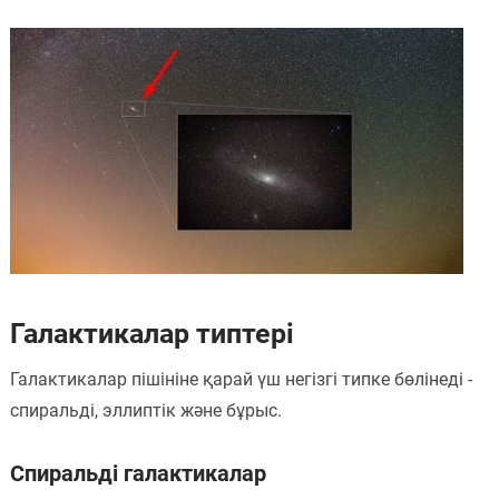
Галактикалар типтері
Галактикалар пішініне қарай үш негізгі типке бөлінеді -
спиральді, эллиптік және бұрыс.
Спиральді галактикалар