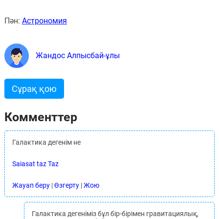
Пән:
Астрономия
Жандос Алпысбай-ұлы
Сұрақ қою
Комменттер
Галактика дегенім не
Saiasat taz Taz
Жауап беру
|
Өзгерту
|
Жою
Галактика дегеніміз бұл бір-бірімен гравитациялық,