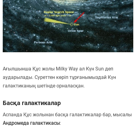
Ағылшынша Құс жолы Milky Way ал Күн Sun деп
аударылады. Суреттен көріп тұрғанымыздай Күн
галактиканың шетінде орналасқан.
Басқа галактикалар
Аспанда Құс жолынан басқа галактикалар бар, мысалы
Андромеда галактикасы
: