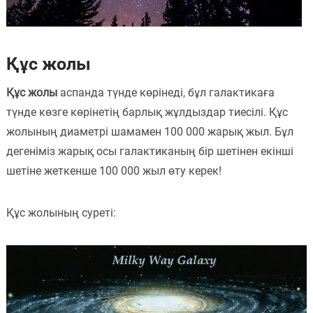
Құс жолы
Құс жолы
аспанда түнде көрінеді, бұл галактикаға
түнде көзге көрінетің барлық жұлдыздар тиесілі. Құс
жолының диаметрі шамамен 100 000 жарық жыл. Бұл
дегеніміз жарық осы галактиканың бір шетінен екінші
шетіне жеткенше 100 000 жыл өту керек!
Құс жолының суреті: