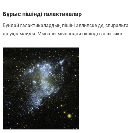
Бұрыс пішінді галактикалар
Бұндай галактикалардың пішіні эллипске де, спиральға
да ұқсамайды. Мысалы мынандай пішінді галактика: