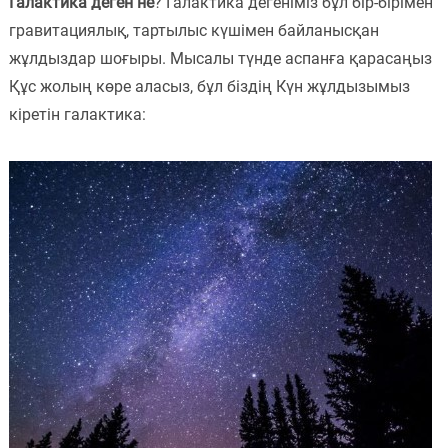
Галактика деген не
? Галактика дегеніміз бұл бір-бірімен
Пәндер
гравитациялық, тартылыс күшімен байланысқан
жұлдыздар шоғыры. Мысалы түнде аспанға қарасаңыз
Тіркелу
Құс жолың көре аласыз, бұл біздің Күн жұлдызымыз
кіретін галактика: