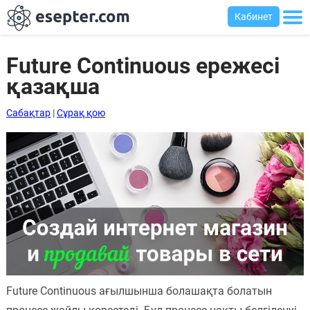
Кабинет
Future Continuous ережесі
қазақша
Сабақтар
Сабақтар
|
Сұрақ қою
Хабарландыру
тақтасы
Кіру
Қазақша-
ағылшынша
сөздік
Ағылшынша-
қазақша
Future Continuous ағылшынша болашақта болатын
сөздік