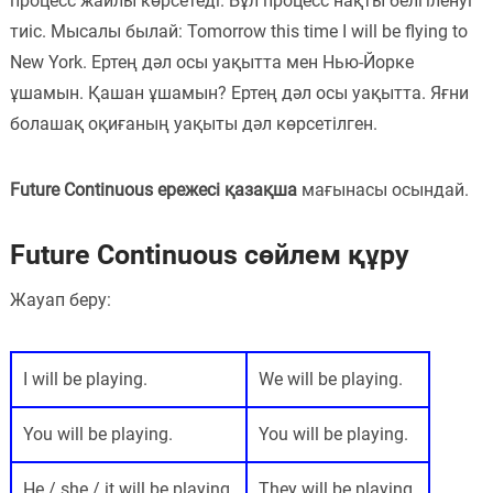
процесс жайлы көрсетеді. Бұл процесс нақты белгіленуі
тиіс. Мысалы былай: Tomorrow this time I will be flying to
Пәндер
New York. Ертең дәл осы уақытта мен Нью-Йорке
Тіркелу
ұшамын. Қашан ұшамын? Ертең дәл осы уақытта. Яғни
болашақ оқиғаның уақыты дәл көрсетілген.
Future Continuous ережесі қазақша
мағынасы осындай.
Future Continuous сөйлем құру
Жауап беру:
I will be playing.
We will be playing.
You will be playing.
You will be playing.
He / she / it will be playing.
They will be playing.