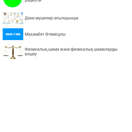
радиусы
Дене мүшелері ағылшынша
Махамбет Өтемісұлы
Физикалық шама және физикалық шамаларды
өлшеу