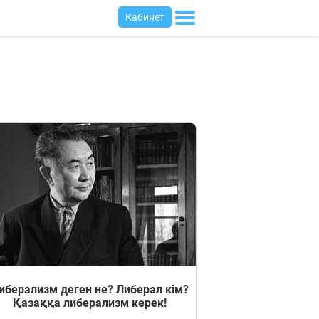
Кабинет
иберализм деген не? Либерал кім?
Қазаққа либерализм керек!