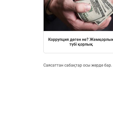
Коррупция деген не? Жемқорлы
түбі қорлық
Саясаттан сабақтар осы жерде бар.