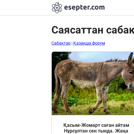
Саясаттан саба
Сабақтар
Сабақтар
|
Қазақша форум
Хабарландыру
тақтасы
Кіру
Қазақша-
ағылшынша
сөздік
Ағылшынша-
қазақша
Қасым-Жомарт саған айтам
сөздік
Нұрсұлтан сен тында. Жаңа