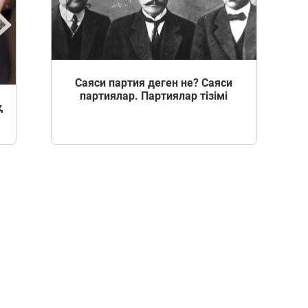
Саяси партия деген не? Саяси
партиялар. Партиялар тізімі
қ