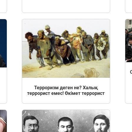
Терроризм деген не? Халық
террорист емес! Өкімет террорист