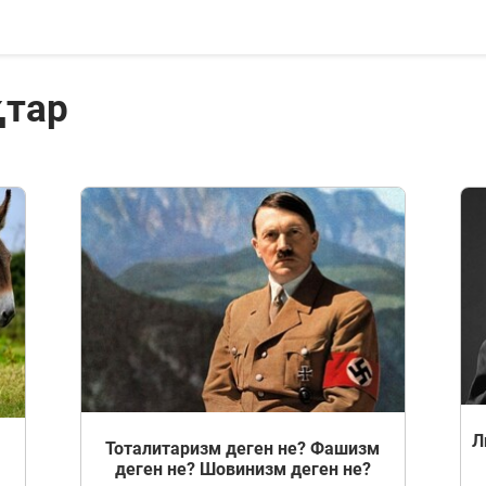
қтар
Л
Тоталитаризм деген не? Фашизм
деген не? Шовинизм деген не?