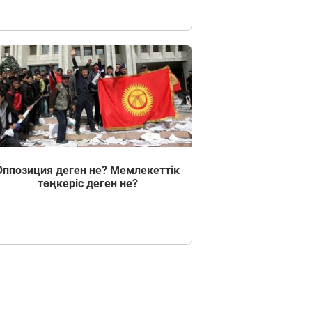
Оппозиция деген не? Мемлекеттік
төңкеріс деген не?