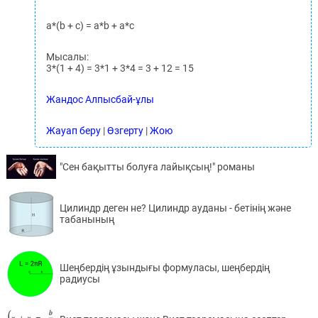
a*(b + c) = a*b + a*c
Мысалы:
3*(1 + 4) = 3*1 + 3*4 = 3 + 12 = 15
Жандос Алпысбай-ұлы
Жауап беру
|
Өзгерту
|
Жою
"Сен бақытты болуға лайықсың!" романы
Цилиндр деген не? Цилиндр ауданы - бетінің және
табанының
Шеңбердің ұзындығы формуласы, шеңбердің
радиусы