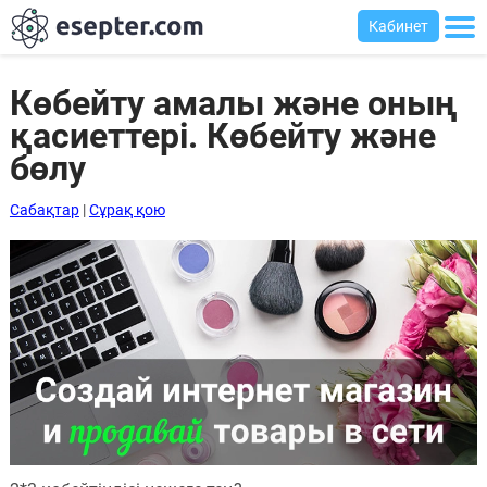
Кабинет
Көбейту амалы және оның
қасиеттері. Көбейту және
Сабақтар
бөлу
Хабарландыру
Сабақтар
|
Сұрақ қою
тақтасы
Кіру
Қазақша-
ағылшынша
сөздік
Ағылшынша-
қазақша
сөздік