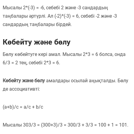
Мысалы 2*(-3) = -6, себебі 2 және -3 сандардың
таңбалары әртүрлі. Ал (-2)*(-3) = 6, себебі -2 және -3
сандардың таңбалары бірдей.
Көбейту және бөлу
Бөлу көбейтуге кері амал. Мысалы 2*3 = 6 болса, онда
6/3 = 2 тең, себебі 2*3 = 6.
Көбейту және бөлу
амалдары осылай аңықталды. Бөлу
де ассоциативті:
(a+b)/c = a/c + b/c
Мысалы 303/3 = (300+3)/3 = 300/3 + 3/3 = 100 + 1 = 101.