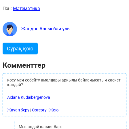
Пән:
Математика
Жандос Алпысбай-ұлы
Сұрақ қою
Комменттер
косу мен кобейту амалдары аркылы байланысатын касиет
кандай?
Aidana Kudaibergenova
Жауап беру
|
Өзгерту
|
Жою
Мынандай қасиет бар: