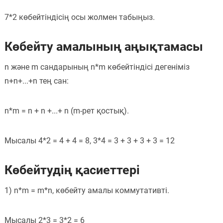
7*2 көбейтіндісің осы жолмен табыңыз.
Көбейту амалының аңықтамасы
n және m сандарының n*m көбейтіндісі дегеніміз
n+n+...+n тең сан:
n*m = n + n +...+ n (m-рет қостық).
Мысалы 4*2 = 4 + 4 = 8, 3*4 = 3 + 3 + 3 + 3 = 12
Көбейтудің қасиеттері
1) n*m = m*n, көбейту амалы коммутативті.
Мысалы 2*3 = 3*2 = 6