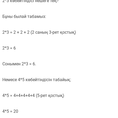
2*3 көбейтіндісі нешеге тең?
Пәндер
Бұны былай табамыз:
Тіркелу
2*3 = 2 + 2 + 2 (2 саның 3-рет қостық)
2*3 = 6
Сонымен 2*3 = 6.
Немесе 4*5 көбейтіндісін табайық:
4*5 = 4+4+4+4+4 (5-рет қостық)
4*5 = 20