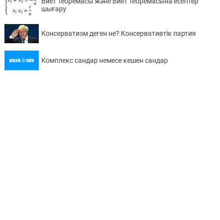
Виет теоремасы және Виет теоремасына есептер
шығару
Консерватизм деген не? Консервативтік партия
Комплекс сандар немесе кешен сандар