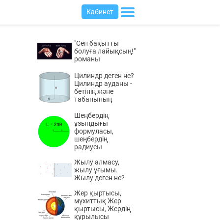
Кабинет
"Сен бақытты
болуға лайықсың!"
романы
Цилиндр деген не?
Цилиндр ауданы -
бетінің және
табанының
Шеңбердің
ұзындығы
формуласы,
шеңбердің
радиусы
Жылу алмасу,
жылу ұғымы.
Жылу деген не?
Жер қыртысы,
мұхиттық Жер
қыртысы, Жердің
құрылысы