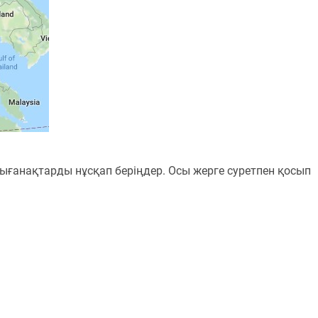
ығанақтарды нұсқап беріңдер. Осы жерге суретпен қосып