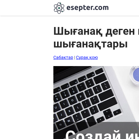
Шығанақ деген н
шығанақтары
Сабақтар
Хабарландыру
Сабақтар
|
Сұрақ қою
тақтасы
Кіру
Қазақша-
ағылшынша
сөздік
Ағылшынша-
қазақша
сөздік