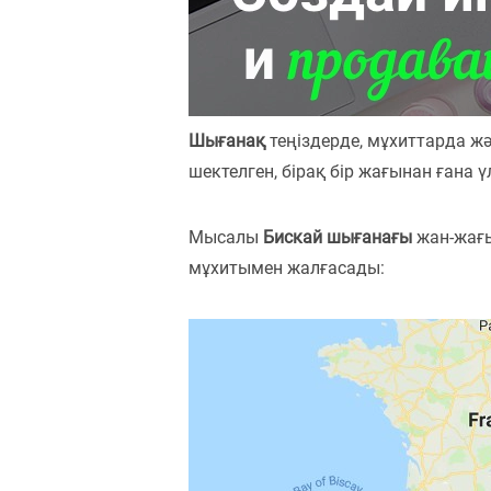
Пәндер
Тіркелу
Шығанақ
теңіздерде, мұхиттарда ж
шектелген, бірақ бір жағынан ғана 
Мысалы
Бискай шығанағы
жан-жағы
мұхитымен жалғасады: