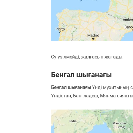
Су үзілмейді, жалғасып жатады.
Бенгал шығанағы
Бенгал шығанағы
Үнді мұхитының с
Үндістан, Бангладеш, Мянма сияқты