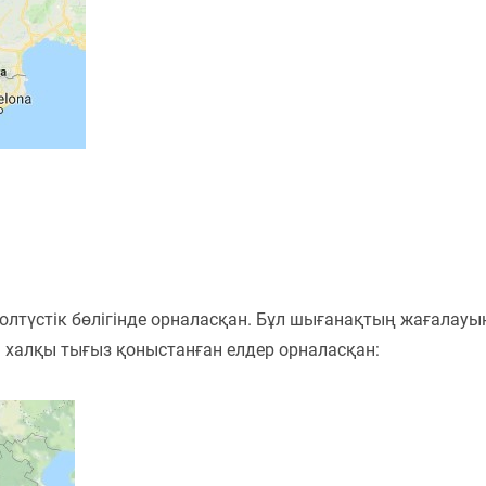
олтүстік бөлігінде орналасқан. Бұл шығанақтың жағалауы
 халқы тығыз қоныстанған елдер орналасқан: