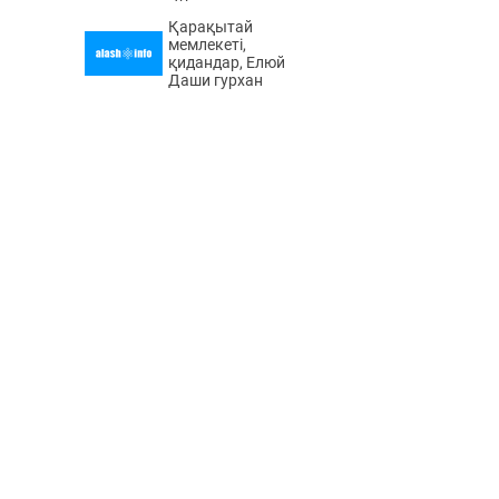
Қарақытай
мемлекеті,
қидандар, Елюй
Даши гурхан