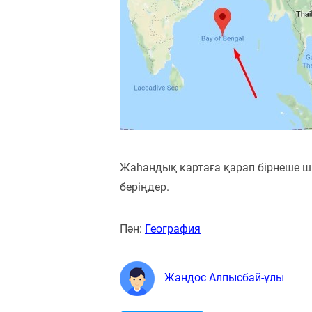
Жаһандық картаға қарап бірнеше ш
беріңдер.
Пән:
География
Жандос Алпысбай-ұлы