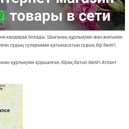
әне көлдерде болады. Шығанақ құрлықпен жан-жағынан
үлкен судың суларымен қатынасатын судың бір бөлігі.
нан құрлықпен қоршалған, бірақ батыс бөлігі Атлант