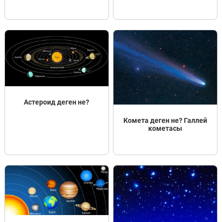
Пәндер
Тіркелу
Астероид деген не?
Комета деген не? Галлей
кометасы