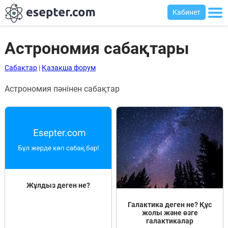
Кабинет
Астрономия сабақтары
Сабақтар
|
Қазақша форум
Сабақтар
Астрономия пәнінен сабақтар
Хабарландыру
тақтасы
Кіру
Қазақша-
ағылшынша
сөздік
Жұлдыз деген не?
Ағылшынша-
Галактика деген не? Құс
қазақша
жолы және өзге
сөздік
галактикалар