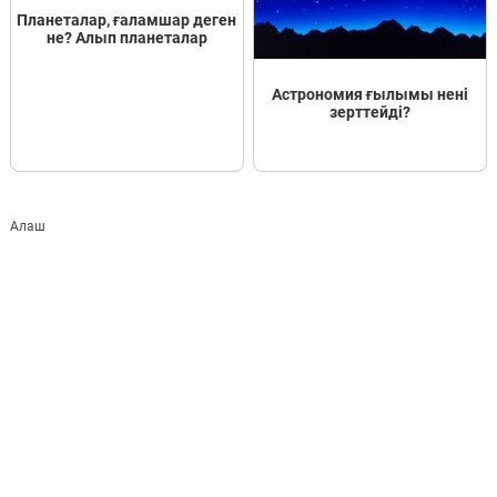
Планеталар, ғаламшар деген
не? Алып планеталар
Астрономия ғылымы нені
зерттейді?
Алаш