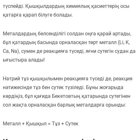
түспейді. Қышқылдардың химиялық қасиеттерің осы
қатарға қарап білуге болады.
Металдардың белсенділігі солдан оңға қарай артады,
бұл қатардың басында орналасқан төрт металл (Li, K,
Ca, Na), сумен де реакцияға түседі, яғни сутегін судан да
ығыстыра алады!
Натрий тұз қышқылымен реакцияға түседі де, реакция
нәтижесінде тұз бен сутек түзіледі. Бұны жоғарыда
көрдіңіз, бұл қағида Бекетовтың қатарында сутегінен
сол жақта орналасқан барлық металдарға орынды:
Металл + Қышқыл = Тұз + Сутек