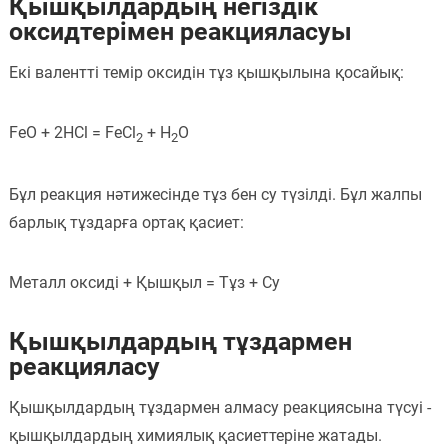
Қышқылдардың негіздік
оксидтерімен реакцияласуы
Екі валентті темір оксидін тұз қышқылына қосайық:
FeO + 2HCl = FeCl
+ H
O
2
2
Бұл реакция нәтижесінде тұз бен су түзілді. Бұл жалпы
барлық тұздарға ортақ қасиет:
Металл оксиді + Қышқыл = Тұз + Су
Қышқылдардың тұздармен
реакцияласу
Қышқылдардың тұздармен алмасу реакциясына түсуі -
қышқылдардың химиялық қасиеттеріне жатады.