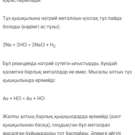
қарастырылады.
Пәндер
Тұз қышқылына натрий металлын қоссақ тұз пайда
Тіркелу
болады (кәдімгі ас тұзы):
2Na + 2HCl = 2NaCl + H
2
Бұл реакцияда натрий сутегін ығыстырды, бұндай
қасиетке барлық металлдар ие емес. Мысалы алтын тұз
қышқылында ерімейді:
Au + HCl = Au + HCl
Жалпы алтың барлық қышқылдарда ерімейді (азот
қышқылынан басқа), соңдықтан бұл металдан
жасалған бұйымдарды тот баспайды. Әлемге әйгілі