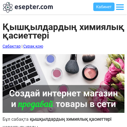
Кабинет
Қышқылдардың химиялық
қасиеттері
Сабақтар
Сабақтар
|
Сұрақ қою
Хабарландыру
тақтасы
Кіру
Қазақша-
ағылшынша
сөздік
Ағылшынша-
қазақша
Бұл сабақта
қышқылдардың химиялық қасиеттері
сөздік