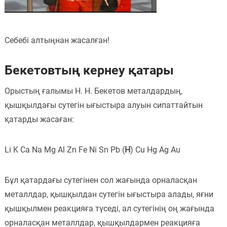
Себебі алтыңнан жасалған!
Бекетовтың кернеу қатары
Орыстың ғалымы Н. Н. Бекетов металдардың,
қышқылдағы сутегін ығыстыра алуын сипаттайтын
қатарды жасаған:
Li K Ca Na Mg Al Zn Fe Ni Sn Pb (
H
) Cu Hg Ag Au
Бұл қатардағы сутегінен сол жағында орналасқан
металлдар, қышқылдан сутегін ығыстыра алады, яғни
қышқылмен реакцияға түседі, ал сутегінің оң жағында
орналасқан металлдар, қышқылдармен реакцияға