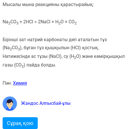
Мысалы мына реакцияны қарастырайық:
Na
CO
+ 2HCl = 2NaCl + H
O + CO
2
3
2
2
Бірінші зат натрий карбонаты деп аталатын тұз
(Na
CO
), бұған тұз қышқылын (HCl) қостық.
2
3
Нәтижесінде ас тұзы (NaCl), су (H
O) және көмірқышқыл
2
газы (CO
) пайда болды.
2
Пән:
Химия
Жандос Алпысбай-ұлы
Сұрақ қою