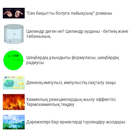
"Сен бақытты болуға лайықсың!" романы
Цилиндр деген не? Цилиндр ауданы - бетінің және
табанының
Шеңбердің ұзындығы формуласы, шеңбердің
радиусы
Дененің импульсі, импульстің сақталу заңы
Химиялық реакциялардың жылу эффектісі.
Термохимиялық теңдеу
Дәрежелері бар өрнектерді түрлендіру жолдары