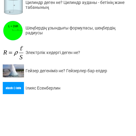
Цилиндр деген не? Цилиндр ауданы - бетінің және
табанының
Шеңбердің ұзындығы формуласы, шеңбердің
радиусы
Электрлік кедергі деген не?
Гейзер дегеніміз не? Гейзерлер бар елдер
Ілияс Есенберлин