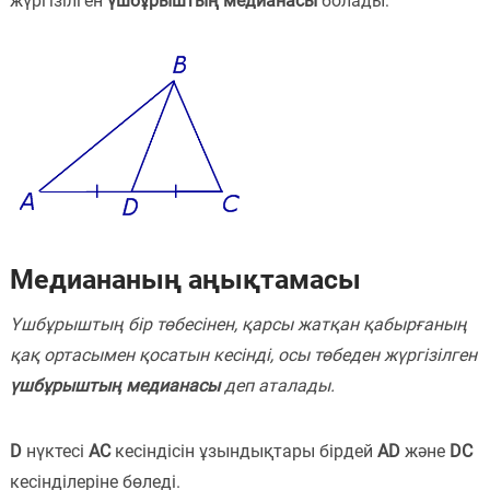
жүргізілген
үшбұрыштың медианасы
болады:
Пәндер
Тіркелу
Медиананың аңықтамасы
Үшбұрыштың бір төбесінен, қарсы жатқан қабырғаның
қақ ортасымен қосатын кесінді, осы төбеден жүргізілген
үшбұрыштың медианасы
деп аталады.
D
нүктесі
AC
кесіндісін ұзындықтары бірдей
AD
және
DC
кесінділеріне бөледі.