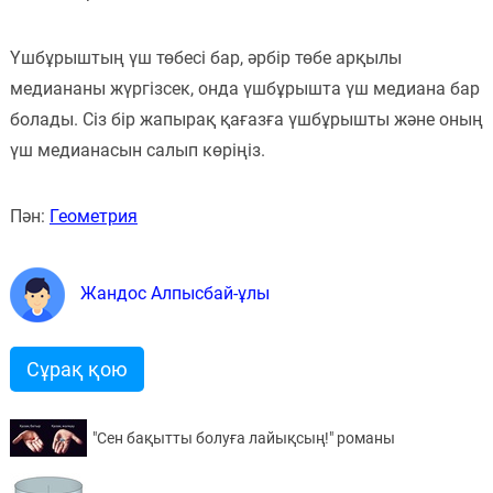
Үшбұрыштың үш төбесі бар, әрбір төбе арқылы
медиананы жүргізсек, онда үшбұрышта үш медиана бар
болады. Сіз бір жапырақ қағазға үшбұрышты және оның
үш медианасын салып көріңіз.
Пән:
Геометрия
Жандос Алпысбай-ұлы
Сұрақ қою
"Сен бақытты болуға лайықсың!" романы