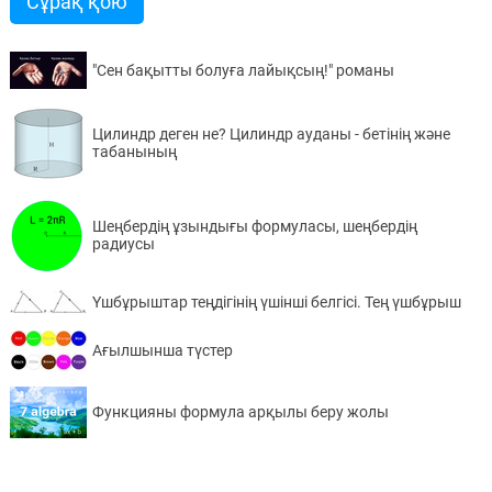
Сұрақ қою
"Сен бақытты болуға лайықсың!" романы
Цилиндр деген не? Цилиндр ауданы - бетінің және
табанының
Шеңбердің ұзындығы формуласы, шеңбердің
радиусы
Үшбұрыштар теңдігінің үшінші белгісі. Тең үшбұрыш
Ағылшынша түстер
Функцияны формула арқылы беру жолы