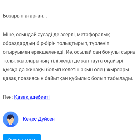
Бозарып ағарған...
Міне, осындай әуезді де әсерлі, метафоралық
образдардың бір-бірін толықтырып, түрленіп
отыруымен ерекшеленеді. Иә, осылай сан бояулы сырға
толы, жырларының тілі жеңіл де жаттауға оңай,әрі
қысқа да жинақы болып келетін ақын өлең-жырлары
қазақ поэзиясын байытқан құбылыс болып табылады.
Пән:
Қазақ әдебиеті
Кеңес Дүйсен