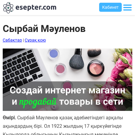
Кабинет
Сырбай Мәуленов
Сабақтар
|
Сұрақ қою
Сабақтар
Хабарландыру
тақтасы
Кіру
Қазақша-
ағылшынша
сөздік
Ағылшынша-
Өмірі.
Сырбай Мәуленов қазақ әдебиетіндегі арқалы
қазақша
ақындардың бірі. Ол 1922 жылдың 17 қыркүйегінде
сөздік
Қызылорда облысының Қызылжыңғыл мекенінде