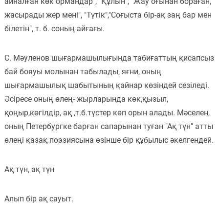
айналған көк ормандар", "Құлын", "Жау оғынан бораған,
жасырады жер мені", "Түтік","Соғыста бір-ақ заң бар мен
білетін", т. б. соның айғағы.
С. Мәуленов шығармашылығында табиғаттың қисапсыз
бай бояуы молынан табылады, яғни, оның
шығармашылық шабытының қайнар көзіндей сезіледі.
Әсіресе оның өлең- жырларында көк,қызыл,
қоңыр,көгілдір, ақ ,т.б.түстер көп орын алады. Мәселен,
оның Петербургке барған сапарынан туған "Ақ түн" атты
өлеңі қазақ поэзиясына өзінше бір құбылыс әкелгендей.
Ақ түн, ақ түн
Алып бір ақ сауыт.