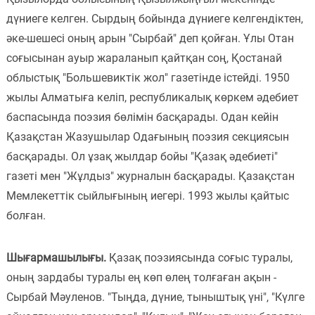
дүниеге келген. Сырдың бойында дүниеге келгендіктен,
Пәндер
әке-шешесі оның арын "Сырбай" деп қойған. Ұлы Отан
Тіркелу
соғысынан ауыр жараланып қайтқан соң, Қостанай
облыстық "Большевиктік жол" газетінде істейді. 1950
жылы Алматыға келіп, республикалық көркем әдебиет
баспасында поэзия бөлімін басқарады. Одан кейін
Қазақстан Жазушылар Одағының поэзия секциясын
басқарады. Ол ұзақ жылдар бойы "Қазақ әдебиеті"
газеті мен "Жұлдыз" журналын басқарады. Қазақстан
Мемлекеттік сыйлығының иегері. 1993 жылы қайтыс
болған.
Шығармашылығы.
Қазақ поэзиясында соғыс туралы,
оның зардабы туралы ең көп өлең толғаған ақын -
Сырбай Мәуленов. "Тыңда, дүние, тыныштық үні", "Күлге