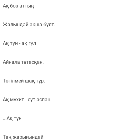
Ақ боз аттың
Жалындай ақша бұлт.
Ақ түн - ақ гүл
Айнала тұтасқан.
Төгілмей шақ тұр,
Ақ мұхит - сүт аспан.
...Ақ түн
Таң жарығындай