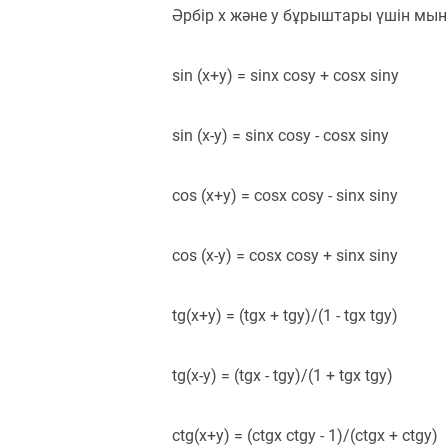
Әрбір x және y бұрыштары үшін мын
sin (x+y) = sinx cosy + cosx siny
sin (x-y) = sinx cosy - cosx siny
cos (x+y) = cosx cosy - sinx siny
cos (x-y) = cosx cosy + sinx siny
tg(x+y) = (tgx + tgy)/(1 - tgx tgy)
tg(x-y) = (tgx - tgy)/(1 + tgx tgy)
ctg(x+y) = (ctgx ctgy - 1)/(ctgx + ctgy)