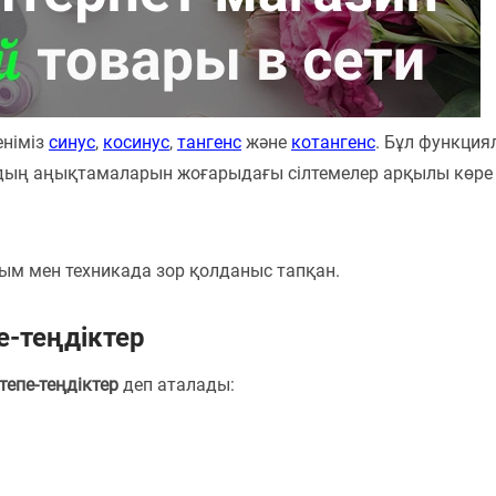
еніміз
синус
,
косинус
,
тангенс
және
котангенс
. Бұл функция
рдың аңықтамаларын жоғарыдағы сілтемелер арқылы көре
м мен техникада зор қолданыс тапқан.
-теңдіктер
тепе-теңдіктер
деп аталады: