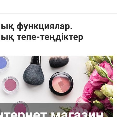
лық функциялар.
ық тепе-теңдіктер