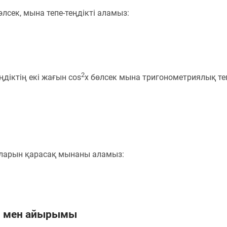
өлсек, мына тепе-теңдікті аламыз:
2
ңдіктің екі жағын cos
x бөлсек мына тригонометриялық те
аларын қарасақ мынаны аламыз:
 мен айырымы