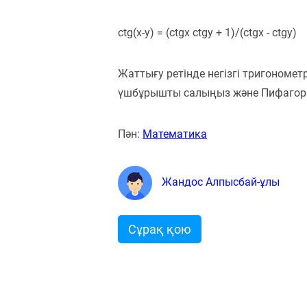
ctg(x-y) = (ctgx ctgy + 1)/(ctgx - ctgy)
Жаттығу ретінде негізгі тригономет
үшбұрышты салыңыз және Пифагор
Пән:
Математика
Жандос Алпысбай-ұлы
Сұрақ қою