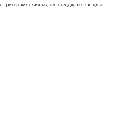
а тригонометриялық тепе-теңдіктер орынды: