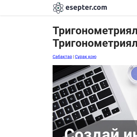
Тригонометрия
Тригонометриял
Сабақтар
Хабарландыру
Сабақтар
|
Сұрақ қою
тақтасы
Кіру
Қазақша-
ағылшынша
сөздік
Ағылшынша-
қазақша
сөздік