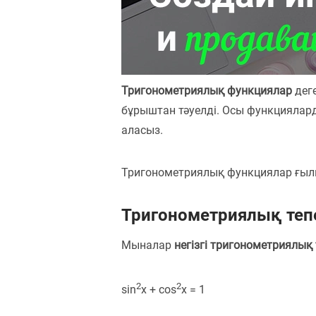
Пәндер
Тіркелу
Тригонометриялық функциялар
дег
бұрыштан тәуелді. Осы функцияла
аласыз.
Тригонометриялық функциялар ғылы
Тригонометриялық тепе
Мыналар
негізгі тригонометриялық 
2
2
sin
x + cos
x = 1