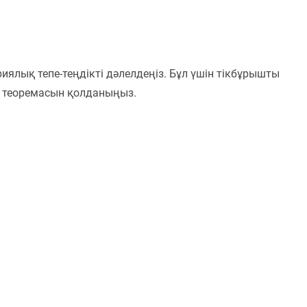
риялық тепе-теңдікті дәлелдеңіз. Бұл үшін тікбұрышты
 теоремасын қолданыңыз.