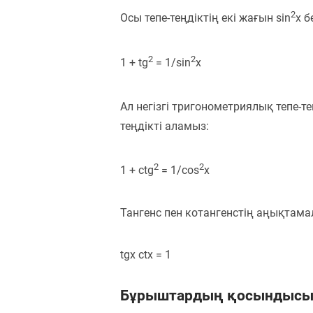
2
Осы тепе-теңдіктің екі жағын sin
x б
2
2
1 + tg
= 1/sin
x
Ал негізгі тригонометриялық тепе-те
теңдікті аламыз:
2
2
1 + ctg
= 1/cos
x
Тангенс пен котангенстің аңықтам
tgx ctx = 1
Бұрыштардың қосындысы