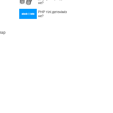
не?
PHP тілі дегеніміз
не?
лар