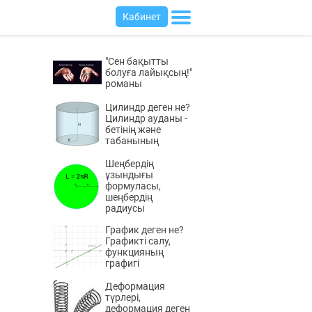
Кабинет
"Сен бақытты
болуға лайықсың!"
романы
Цилиндр деген не?
Цилиндр ауданы -
бетінің және
табанының
Шеңбердің
ұзындығы
формуласы,
шеңбердің
радиусы
График деген не?
Графикті салу,
функцияның
графигі
Деформация
түрлері,
деформация деген