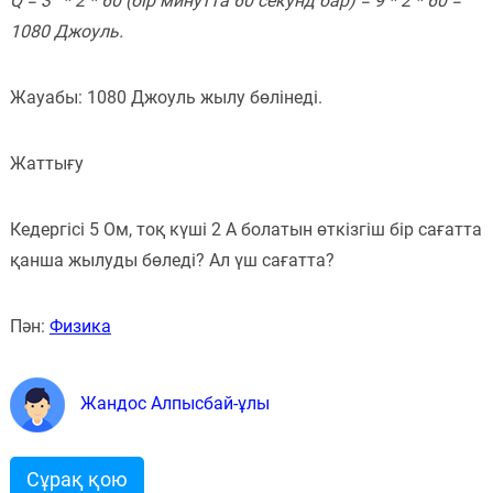
Q = 3
* 2 * 60 (бір минутта 60 секунд бар) = 9 * 2 * 60 =
1080 Джоуль.
Жауабы: 1080 Джоуль жылу бөлінеді.
Жаттығу
Кедергісі 5 Ом, тоқ күші 2 А болатын өткізгіш бір сағатта
қанша жылуды бөледі? Ал үш сағатта?
Пән:
Физика
Жандос Алпысбай-ұлы
Сұрақ қою