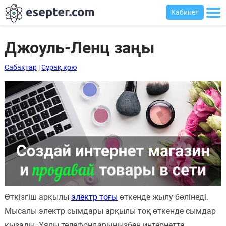
Кабинет
Джоуль-Ленц заңы
Сабақтар
|
Сұрақ қою
Сабақтар
Хабарландыру
тақтасы
Кіру
Қазақша-
ағылшынша
сөздік
Ағылшынша-
Өткізгіш арқылы
электр тоғы
өткенде жылу бөлінеді.
қазақша
Мысалы электр сымдары арқылы тоқ өткенде сымдар
сөздік
қызады. Ұялы телефондарыңызбен интернетте