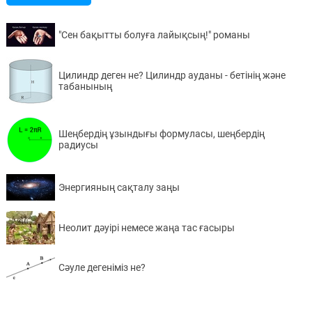
"Сен бақытты болуға лайықсың!" романы
Цилиндр деген не? Цилиндр ауданы - бетінің және
табанының
Шеңбердің ұзындығы формуласы, шеңбердің
радиусы
Энергияның сақталу заңы
Неолит дәуірі немесе жаңа тас ғасыры
Сәуле дегеніміз не?