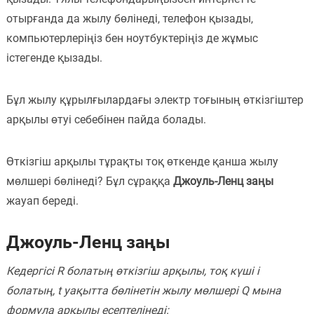
отырғанда да жылу бөлінеді, телефон қызады,
Пәндер
компьютерлеріңіз бен ноутбуктеріңіз де жұмыс
Тіркелу
істегенде қызады.
Бұл жылу құрылғылардағы электр тоғының өткізгіштер
арқылы өтуі себебінен пайда болады.
Өткізгіш арқылы тұрақты тоқ өткенде қанша жылу
мөлшері бөлінеді? Бұл сұраққа
Джоуль-Ленц заңы
жауап береді.
Джоуль-Ленц заңы
Кедергісі R болатың өткізгіш арқылы, тоқ күші i
болатың, t уақытта бөлінетін жылу мөлшері Q мына
формула арқылы есептелінеді: