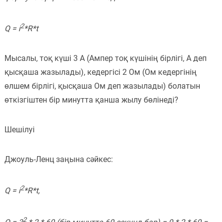
2
Q = i
*R*t
Мысалы, тоқ күші 3 А (Ампер тоқ күшінің бірлігі, А деп
қысқаша жазылады), кедергісі 2 Ом (Ом кедергінің
өлшем бірлігі, қысқаша Ом деп жазылады) болатын
өткізгіштен бір минутта қанша жылу бөлінеді?
Шешілуі
Джоуль-Ленц заңына сәйкес:
2
Q = i
*R*t,
2