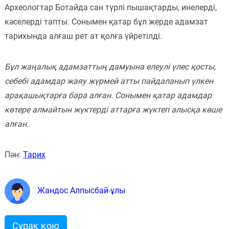
Археологтар Ботайда сан түрлі пышақтарды, инелерді,
кәселерді тапты. Сонымен қатар бұл жерде адамзат
тарихында алғаш рет ат қолға үйретілді.
Бұл жаңалық адамзаттың дамуына елеулі үлес қосты,
себебі адамдар жаяу жүрмей атты пайдаланып үлкен
арақашықтарға бара алған. Сонымен қатар адамдар
көтере алмайтын жүктерді аттарға жүктеп алысқа көше
алған.
Пән:
Тарих
Жандос Алпысбай-ұлы
Сұрақ қою