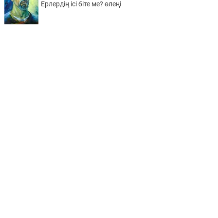
Ерлердің ісі біте ме? өлеңі