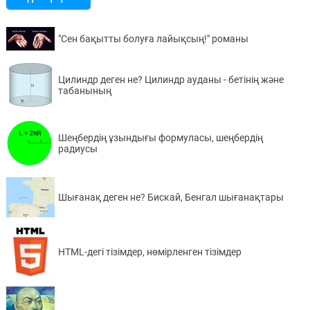
"Сен бақытты болуға лайықсың!" романы
Цилиндр деген не? Цилиндр ауданы - бетінің және
табанының
Шеңбердің ұзындығы формуласы, шеңбердің
радиусы
Шығанақ деген не? Бискай, Бенгал шығанақтары
HTML-дегі тізімдер, нөмірленген тізімдер