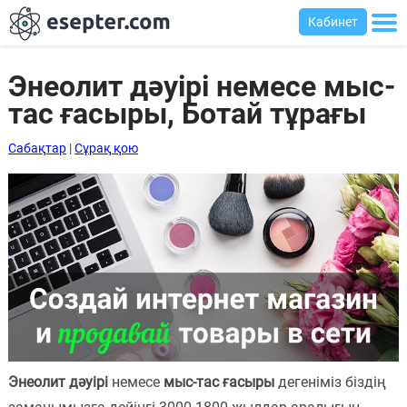
Кабинет
Энеолит дәуірі немесе мыс-
тас ғасыры, Ботай тұрағы
Сабақтар
Сабақтар
|
Сұрақ қою
Хабарландыру
тақтасы
Кіру
Қазақша-
ағылшынша
сөздік
Ағылшынша-
қазақша
Энеолит дәуірі
немесе
мыс-тас ғасыры
дегеніміз біздің
сөздік