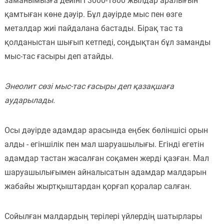
заманымызға дейінгі 3000-1800 жылдар аралығын
қамтыған көне дәуір. Бұл дәуірде мыс пен өзге
Пәндер
металдар жиі пайдалана бастады. Бірақ тас та
Тіркелу
қолданыстан шығып кетпеді, соңдықтан бұл заманды
мыс-тас ғасыры деп атайды.
Энеолит сөзі мыс-тас ғасыры деп қазақшаға
аударылады.
Осы дәуірде адамдар арасында еңбек бөліншісі орын
алды - егіншілік пен мал шаруашылығы. Егінді егетін
адамдар тастан жасалған соқамен жерді қазған. Мал
шаруашылығымен айналысатын адамдар малдарын
жабайы жыртқыштардан қорғап қоралар салған.
Сойылған малдардың терілері үйлердің шатырлары