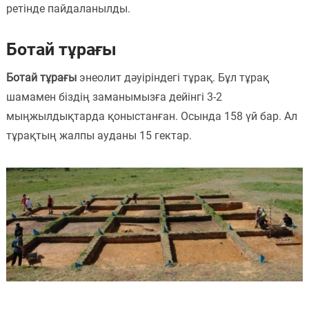
ретінде пайдаланылды.
Ботай тұрағы
Ботай тұрағы
энеолит дәуіріндегі тұрақ. Бұл тұрақ
шамамен біздің заманымызға дейінгі 3-2
мыңжылдықтарда қоныстанған. Осында 158 үй бар. Ал
тұрақтың жалпы ауданы 15 гектар.