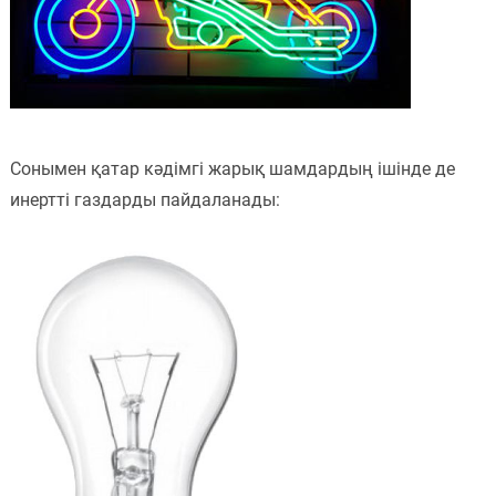
Сонымен қатар кәдімгі жарық шамдардың ішінде де
инертті газдарды пайдаланады: