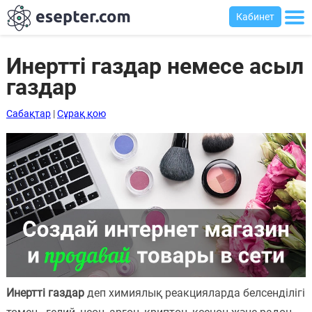
Кабинет
Инертті газдар немесе асыл
газдар
Сабақтар
Сабақтар
|
Сұрақ қою
Хабарландыру
тақтасы
Кіру
Қазақша-
ағылшынша
сөздік
Ағылшынша-
қазақша
Инертті газдар
деп химиялық реакцияларда белсенділігі
сөздік