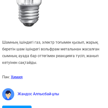
Шамның ішіндегі газ, электр тоғымен қызып, жарық
беретін шам ішіндегі вольфрам металынан жасалған
сымның ауада бар оттегімен реакцияға түсіп, жанып
кетуінен сақтайды.
Пән:
Химия
Жандос Алпысбай-ұлы