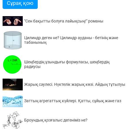
Сұрақ қою
"Сен бақытты болуға лайықсың!" романы
Цилиндр деген не? Цилиндр ауданы - бетінің және
табанының
Шеңбердің ұзындығы формуласы, шеңбердің
радиусы
Жарық сәулесі. Нүктелік жарық көзі. Айдың тұтылуы
Заттың агрегаттық күйлері. Қатты, сұйық және газ
Броундық қозғалыс дегеніміз не?