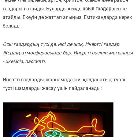
төмен - гелий, неон, аргон, криптон, ксенон және радон
газдарын атайды. Бұларды кейде
асыл газдар
деп те
Пәндер
атайды. Екеуін де жаттап алыңыз. Емтихандарда керек
Тіркелу
болады.
Осы газдардың түсі де, иісі де жоқ. Инертті газдар
Жердің атмосферасында бар. Инертті сөзінің мағынасы
- икемсіз, пассивті.
Инертті газдарды, жарнамада жиі қолданатын, түрлі
түсті шамдарды жасау үшін пайдаланады: