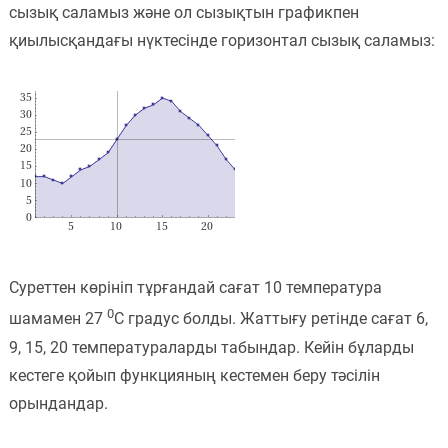
сызық саламыз және ол сызықтын графикпен
қиылысқандағы нүктесінде горизонтал сызық саламыз:
Суреттен көрініп тұрғандай сағат 10 температура
0
шамамен 27
С градус болды. Жаттығу ретінде сағат 6,
9, 15, 20 температураларды табындар. Кейін бұларды
кестеге қойып функцияның кестемен беру тәсілін
орындандар.