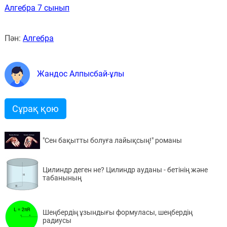
Алгебра 7 сынып
Пән:
Алгебра
Жандос Алпысбай-ұлы
Сұрақ қою
"Сен бақытты болуға лайықсың!" романы
Цилиндр деген не? Цилиндр ауданы - бетінің және
табанының
Шеңбердің ұзындығы формуласы, шеңбердің
радиусы