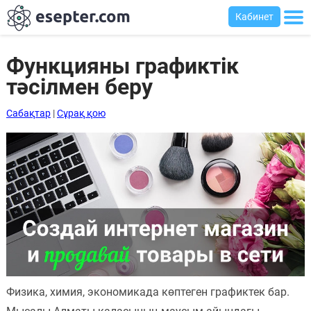
Кабинет
Функцияны графиктік
тәсілмен беру
Сабақтар
Сабақтар
|
Сұрақ қою
Хабарландыру
тақтасы
Кіру
Қазақша-
ағылшынша
сөздік
Ағылшынша-
қазақша
Физика, химия, экономикада көптеген графиктек бар.
сөздік