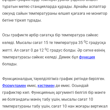
тұратын метео станцияларда құрады. Арнайы аспаптар
секунд сайын температураны өлшеп қағазға не монитор
бетіне тіркеп тұрады.
Осы графикте әрбір сағатқа бір температура сәйкес
0
келеді. Мысалы сағат 15 те температура 35
С градусқа
0
жетті. Ал сағат 0 де 12
С градус болды. Әр сәтке өзінің
температурасы сәйкес келеді. Демек бұл
функция
болады.
Функционалдық тәуелділігіміз график ретінде берілген.
Формуламен
емес,
кестемен
де емес. Осындай
графиктер көп. Функцияның аргументі белгілі бір мәнге
ие болғандағы мәнің табу үшін, мысалы сағат 10
температураны табу үшін, сағат 10 нан жоғары вертикал