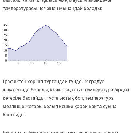
Мысалы Алматы қаласының маусым айындағы
температурасы негізінен мынандай болады:
Пәндер
Тіркелу
Графиктен көрініп тұрғандай түнде 12 градус
шамасында болады, кейін таң атып температура бірден
көтеріле бастайды, түсте ыстық боп, температура
мейлінше жоғары болып кешке қарай қайта суына
бастайды.
Бұндай графиктерді температураны үздіксіз өлшеп