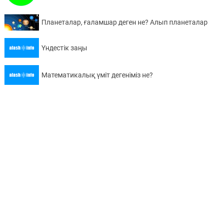
Планеталар, ғаламшар деген не? Алып планеталар
Үндестік заңы
Математикалық үміт дегеніміз не?