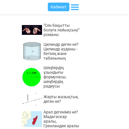
Кабинет
"Сен бақытты
болуға лайықсың!"
романы
Цилиндр деген не?
Цилиндр ауданы -
бетінің және
табанының
Шеңбердің
ұзындығы
формуласы,
шеңбердің
радиусы
Жарты жазықтық
деген не?
Арал дегеніміз не?
Мадагаскар
аралы,
Гренландия аралы