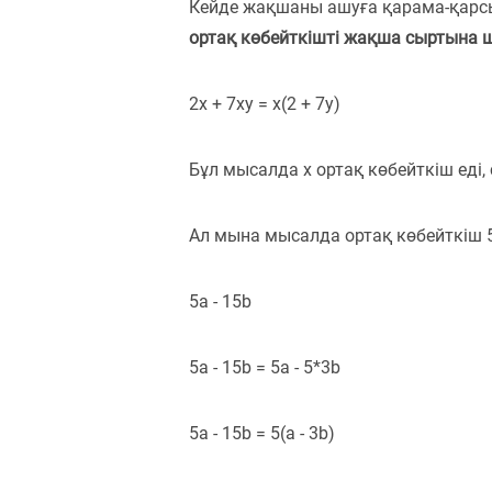
Кейде жақшаны ашуға қарама-қарс
ортақ көбейткішті жақша сыртына 
2x + 7xy = x(2 + 7y)
Бұл мысалда x ортақ көбейткіш еді, се
Ал мына мысалда ортақ көбейткіш 5
5a - 15b
5a - 15b = 5a - 5*3b
5a - 15b = 5(a - 3b)