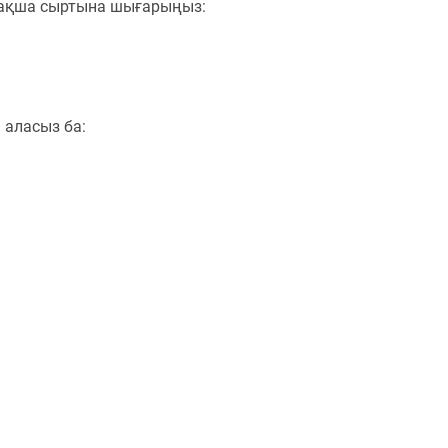
жақша сыртына шығарыңыз:
 аласыз ба: