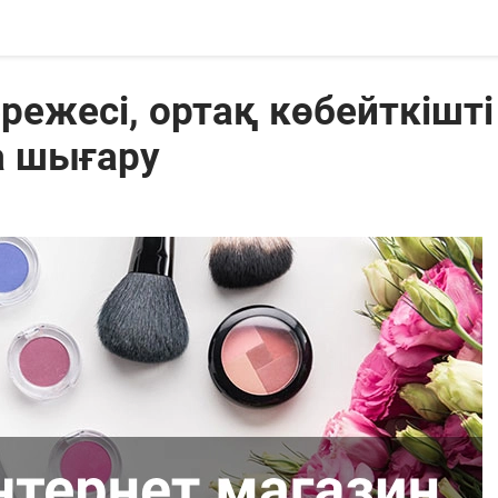
ежесі, ортақ көбейткішті
 шығару