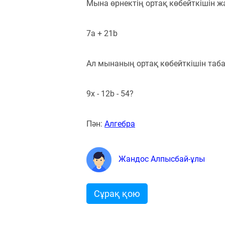
Мына өрнектің ортақ көбейткішін 
7a + 21b
Ал мынаның ортақ көбейткішін таба
9x - 12b - 54?
Пән:
Алгебра
Жандос Алпысбай-ұлы
Сұрақ қою