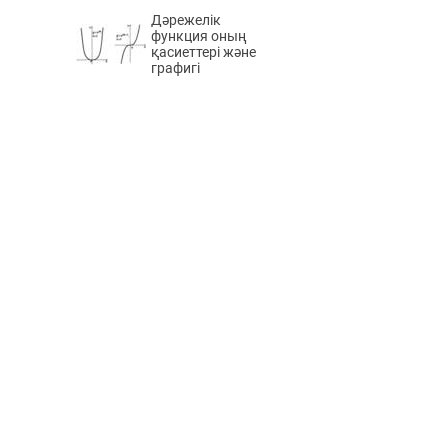
Дәрежелік
функция оның
қасиеттері және
графигі