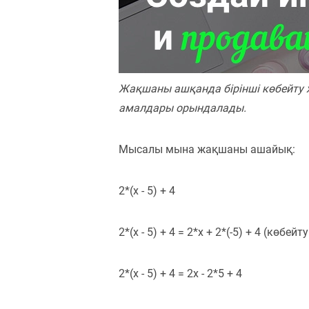
Пәндер
Тіркелу
Жақшаны ашқанда бірінші көбейту 
амалдары орындалады.
Мысалы мына жақшаны ашайық:
2*(x - 5) + 4
2*(x - 5) + 4 = 2*x + 2*(-5) + 4 (көбе
2*(x - 5) + 4 = 2x - 2*5 + 4