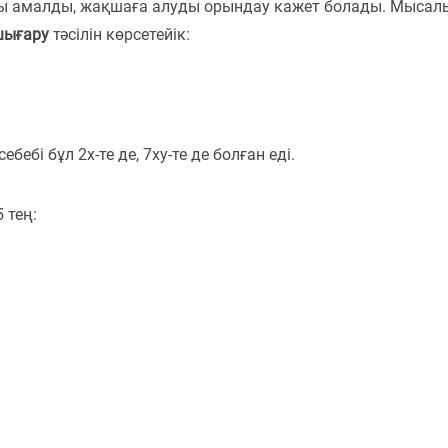
ы амалды, жақшаға алуды орындау кажет болады. Мысал
шығару
тәсілін көрсетейік:
бебі бұл 2x-те де, 7xy-те де болған еді.
 тең: