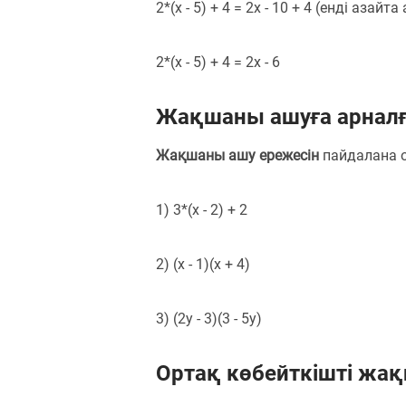
2*(x - 5) + 4 = 2x - 10 + 4 (енді азайт
2*(x - 5) + 4 = 2x - 6
Жақшаны ашуға арналғ
Жақшаны ашу ережесін
пайдалана 
1) 3*(x - 2) + 2
2) (x - 1)(x + 4)
3) (2y - 3)(3 - 5y)
Ортақ көбейткішті жа