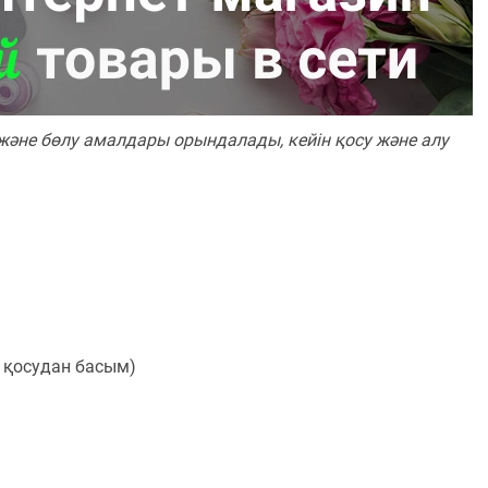
және бөлу амалдары орындалады, кейін қосу және алу
йту қосудан басым)