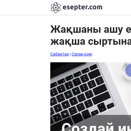
Жақшаны ашу ер
жақша сыртына
Сабақтар
Хабарландыру
Сабақтар
|
Сұрақ қою
тақтасы
Кіру
Қазақша-
ағылшынша
сөздік
Ағылшынша-
қазақша
сөздік