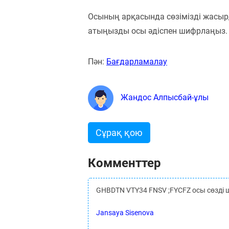
Осының арқасында сөзімізді жасырды
атыңызды осы әдіспен шифрлаңыз.
Пән:
Бағдарламалау
Жандос Алпысбай-ұлы
Сұрақ қою
Комменттер
GHBDTN VTY34 FNSV ;FYCFZ осы сөзді ш
Jansaya Sisenova