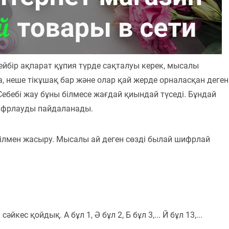
ейбір ақпарат құпия түрде сақталуы керек, мысалы
а, неше тікұшақ бар және олар қай жерде орналасқан деген
. Себебі жау бұны білмесе жағдай қиындай түседі. Бұндай
шифрлауды пайдаланады.
ілмен жасыру. Мысалы ай деген сөзді былай шифрлай
сәйкес қойдық. А бұл 1, Ә бұл 2, Б бұл 3,... Й бұл 13,...