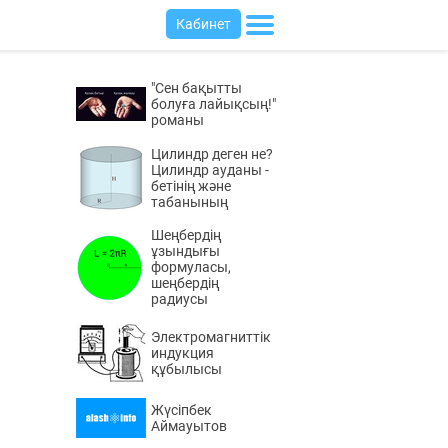
Кабинет
"Сен бақытты
болуға лайықсың!"
романы
Цилиндр деген не?
Цилиндр ауданы -
бетінің және
табанының
Шеңбердің
ұзындығы
формуласы,
шеңбердің
радиусы
Электромагниттік
индукция
құбылысы
Жүсіпбек
Аймауытов