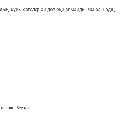
қ, бұны өзгелер ай деп оқи алмайды. Сіз өзіңіздің
ифрлап беріңізші