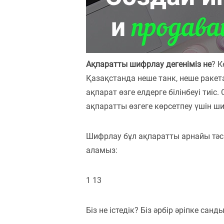
Пәндер
Тіркелу
Ақпаратты шифрлау дегеніміз не
? К
Қазақстанда неше танк, неше ракет
ақпарат өзге елдерге білінбеуі тиіс
ақпаратты өзгеге көрсетпеу үшін 
Шифрлау бұл ақпаратты арнайы тәс
аламыз:
1 13
Біз не істедік? Біз әрбір әріпке санды 