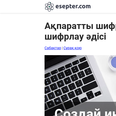
Ақпаратты шифр
шифрлау әдісі
Сабақтар
Хабарландыру
Сабақтар
|
Сұрақ қою
тақтасы
Кіру
Қазақша-
ағылшынша
сөздік
Ағылшынша-
қазақша
сөздік