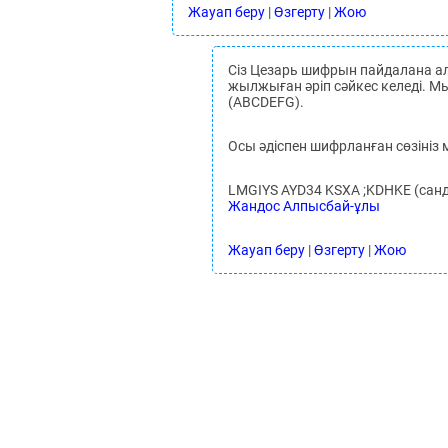
Жауап беру
|
Өзгерту
|
Жою
Сіз Цезарь шифрын пайдалана ала
жылжыған әріп сәйкес келеді. Мыс
(ABCDEFG).
Осы әдіспен шифрланған сөзініз
LMGIYS AYD34 KSXA ;KDHKE (санд
Жандос Алпысбай-ұлы
Жауап беру
|
Өзгерту
|
Жою