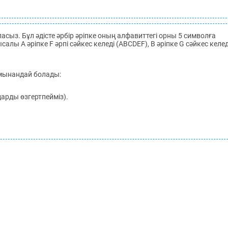
сыз. Бұл әдісте әрбір әріпке оның алфавиттегі орны 5 символға
алы A әріпке F әрпі сәйкес келеді (ABCDEF), B әріпке G сәйкес келед
 мынандай болады:
арды өзгертпейміз).