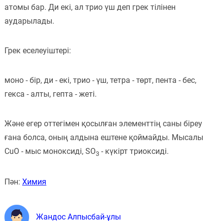
атомы бар. Ди екі, ал трио үш деп грек тілінен
аударылады.
Грек еселеуіштері:
моно - бір, ди - екі, трио - үш, тетра - төрт, пента - бес,
гекса - алты, гепта - жеті.
Және егер оттегімен қосылған элементтің саны біреу
ғана болса, оның алдына ештене қоймайды. Мысалы
CuO - мыс моноксиді, SO
- күкірт триоксиді.
3
Пән:
Химия
Жандос Алпысбай-ұлы