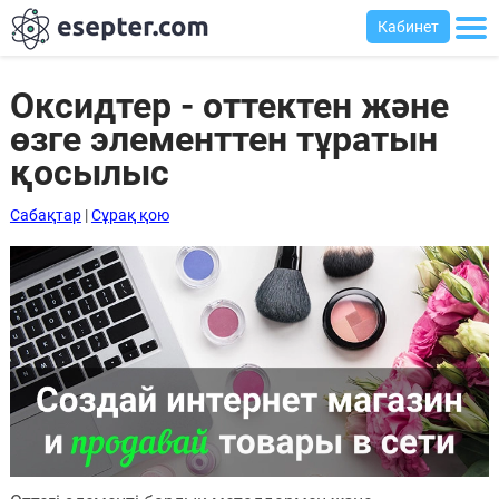
Кабинет
Оксидтер - оттектен және
өзге элементтен тұратын
Сабақтар
қосылыс
Хабарландыру
Сабақтар
|
Сұрақ қою
тақтасы
Кіру
Қазақша-
ағылшынша
сөздік
Ағылшынша-
қазақша
сөздік