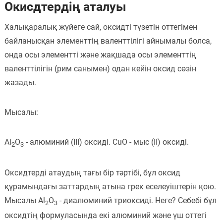
Окисдтердің аталуы
Халықаралық жүйеге сай, оксидті түзетін оттегімен
байланысқан элементтің валенттілігі айнымалы болса,
онда осы элементті және жақшада осы элементтің
валенттілігін (рим санымен) одан кейін оксид сөзін
жазады.
Мысалы:
Al
O
- алюминий (III) оксиді. CuO - мыс (II) оксиді.
2
3
Оксидтерді атаудың тағы бір тәртібі, бұл оксид
құрамындағы заттардың атына грек еселеуіштерін қою.
Мысалы Al
O
- диалюминий триоксиді. Неге? Себебі бұл
2
3
оксидтің формуласында екі алюминий және үш оттегі