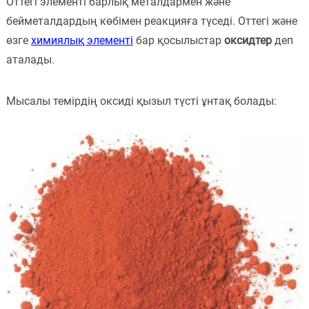
Оттегі элементі барлық металдармен және
Пәндер
бейметалдардың көбімен реакцияға түседі. Оттегі және
өзге
химиялық элементі
бар қосылыстар
оксидтер
деп
Тіркелу
аталады.
Мысалы темірдің оксиді қызыл түсті ұнтақ болады: