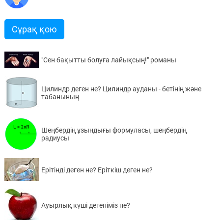
Сұрақ қою
"Сен бақытты болуға лайықсың!" романы
Цилиндр деген не? Цилиндр ауданы - бетінің және
табанының
Шеңбердің ұзындығы формуласы, шеңбердің
радиусы
Ерітінді деген не? Еріткіш деген не?
Ауырлық күші дегеніміз не?