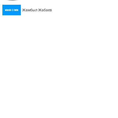
Жамбыл Жабаев