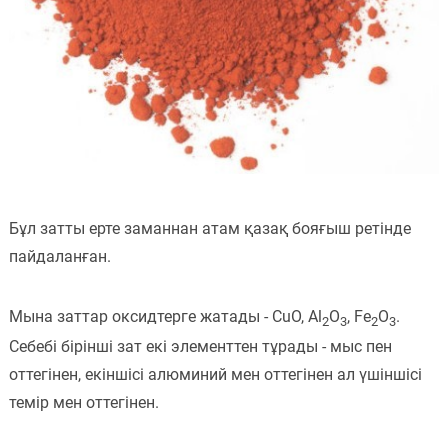
Бұл затты ерте заманнан атам қазақ бояғыш ретінде
пайдаланған.
Мына заттар оксидтерге жатады - CuO, Al
O
, Fe
O
.
2
3
2
3
Себебі бірінші зат екі элементтен тұрады - мыс пен
оттегінен, екіншісі алюминий мен оттегінен ал үшіншісі
темір мен оттегінен.