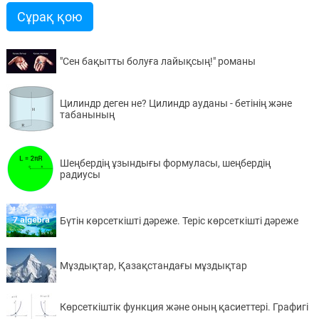
Сұрақ қою
"Сен бақытты болуға лайықсың!" романы
Цилиндр деген не? Цилиндр ауданы - бетінің және
табанының
Шеңбердің ұзындығы формуласы, шеңбердің
радиусы
Бүтін көрсеткішті дәреже. Теріс көрсеткішті дәреже
Мұздықтар, Қазақстандағы мұздықтар
Көрсеткіштік функция және оның қасиеттері. Графигі