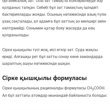
органикалық зат. Осы зат тамақты консервілеуде зор
Пәндер
қолданыс тапқан. Себебі бұл зат тамақтың ішіндегі
бактерияларды жояды. Осының нәтижесінде азық-түлік
Тіркелу
ұзақ сақталады, ал адамға бұл заттың аз мөлшері зиян
келтірмейді. Сонымен қатар бояу жасауда да кең
қолданылады.
Сірке қышқылы түсі жоқ, иісі өткір зат. Суда жақсы
ериді. Алғашқы рет бұл затты сонау көне замандарда
шараптың ашуы нәтижесінде ашқан.
Сірке қышқылы формуласы
Сірке қышқылының рационалды формуласы CH
COOH.
3
Ал бұл заттағы атомдар мынандай байланыста болады: