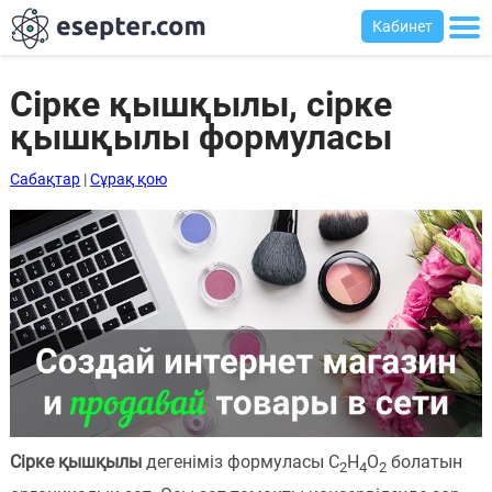
Кабинет
Сірке қышқылы, сірке
қышқылы формуласы
Сабақтар
Сабақтар
|
Сұрақ қою
Хабарландыру
тақтасы
Кіру
Қазақша-
ағылшынша
сөздік
Ағылшынша-
қазақша
Сірке қышқылы
дегеніміз формуласы C
H
O
болатын
2
4
2
сөздік