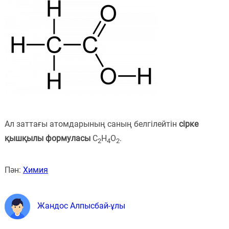
Ал заттағы атомдарының саның белгілейтін
сірке
қышқылы формуласы
C
H
O
.
2
4
2
Пән:
Химия
Жандос Алпысбай-ұлы