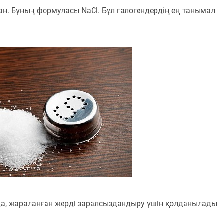
ған. Бұның формуласы NaCl. Бұл галогендердің ең танымал
ада, жараланған жерді заралсыздандыру үшін қолданылады