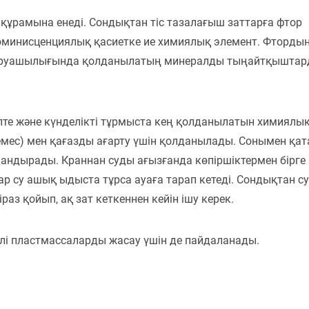
құрамына енеді. Сондықтан тіс тазалағыш заттарға фтор
юминисценциялық қасиетке ие химиялық элемент. Фторды
 шаруашылығында қолданылатың минералды тыңайтқышта
пте және күнделікті тұрмыста кең қолданылатын химиялы
емес) мен қағазды ағарту үшін қолданылады. Сонымен қат
андырады. Краннан суды ағызғанда көпіршіктермен бірге
 бар су ашық ыдыста тұрса ауаға тарап кетеді. Сондықтан с
іраз қойып, ақ зат кеткеннен кейін ішу керек.
лі пластмассаларды жасау үшін де пайдаланады.