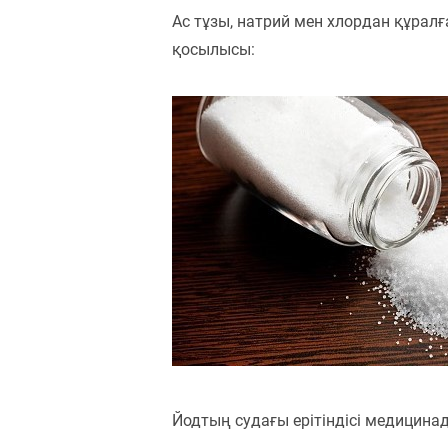
Ас тұзы, натрий мен хлордан құрал
қосылысы:
Йодтың судағы ерітіндісі медицин