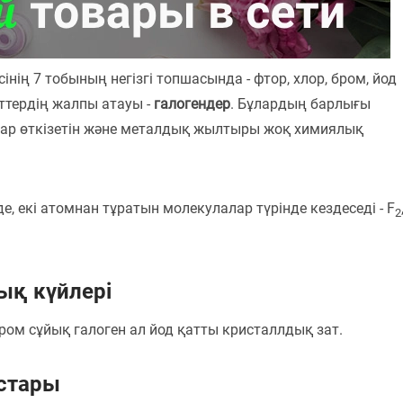
інің 7 тобының негізгі топшасында - фтор, хлор, бром, йод
ттердің жалпы атауы -
галогендер
. Бұлардың барлығы
шар өткізетін және металдық жылтыры жоқ химиялық
е, екі атомнан тұратын молекулалар түрінде кездеседі - F
2
ық күйлері
ром сұйық галоген ал йод қатты кристаллдық зат.
стары