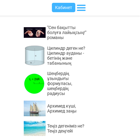
Кабинет
"Сен бақытты
болуға лайықсың!"
романы
Цилиндр деген не?
Цилиндр ауданы -
бетінің және
табанының
Шеңбердің
ұзындығы
формуласы,
шеңбердің
радиусы
Архимед күші,
Архимед заңы
Теңіз дегеніміз не?
Теңіз деңгейі