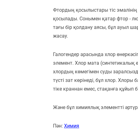
Фтордың қосылыстары тіс эмалінің 
қосылады. Сонымен қатар фтор - л
тағы бір қолдану аясы, бұл ауыл
жасау.
Галогендер арасында хлор өнеркәсі
элемент. Хлор мата (синтетикалық 
хлордың көмегімен суды заралсызд
түсті зат көрінеді, бұл хлор. Хлоры
тіке краннан емес, стақанға құйып б
Және бұл химиялық элементті әртүр
Пән:
Химия