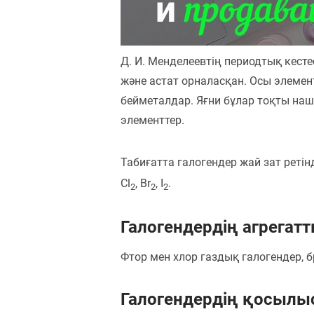
Пәндер
Тіркелу
Д. И. Менделеевтің периодтық кестес
және астат орналасқан. Осы элемен
бейметалдар. Яғни бұлар тоқты на
элементтер.
Табиғатта галогендер жай зат ретінд
Cl
, Br
, I
.
2
2
2
Галогендердің агрегатт
Фтор мен хлор газдық галогендер, б
Галогендердің қосылы