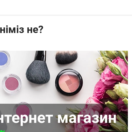
німіз не?