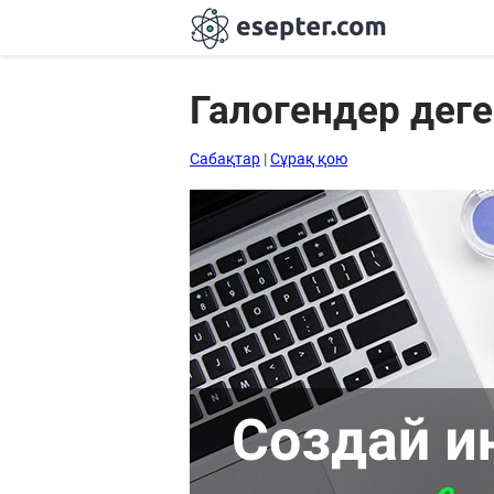
Галогендер деге
Сабақтар
Сабақтар
|
Сұрақ қою
Хабарландыру
тақтасы
Кіру
Қазақша-
ағылшынша
сөздік
Ағылшынша-
қазақша
сөздік