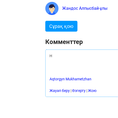
Жандос Алпысбай-ұлы
Сұрақ қою
Комменттер
H
Aqtorgyn Mukhametzhan
Жауап беру
|
Өзгерту
|
Жою