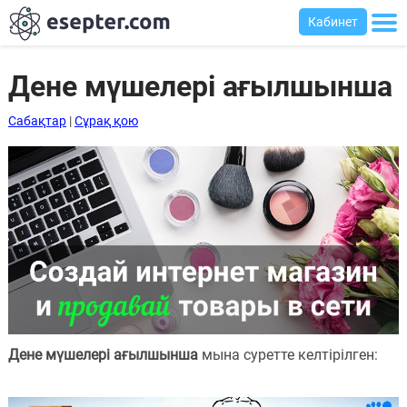
Кабинет
Дене мүшелері ағылшынша
Сабақтар
|
Сұрақ қою
Сабақтар
Хабарландыру
тақтасы
Кіру
Қазақша-
ағылшынша
сөздік
Ағылшынша-
Дене мүшелері ағылшынша
мына суретте келтірілген:
қазақша
сөздік