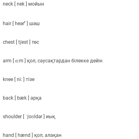
neck [ nek ] мойын
r
hair [ heər
] шәш
chest [ tʃest ] төс
arm [ ɑːm ] қол, саусақтардан білекке дейін
knee [ niː ] тізе
back [ bæk ] арқа
shoulder [ ˈʃoʊldər ] иық
hand [ hænd ] қол, алақан