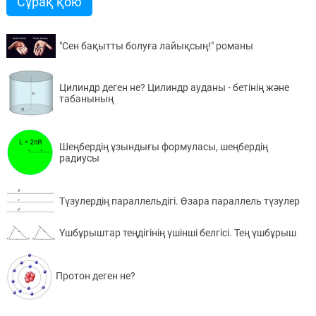
Сұрақ қою
"Сен бақытты болуға лайықсың!" романы
Цилиндр деген не? Цилиндр ауданы - бетінің және
табанының
Шеңбердің ұзындығы формуласы, шеңбердің
радиусы
Түзулердің параллельдігі. Өзара параллель түзулер
Үшбұрыштар теңдігінің үшінші белгісі. Тең үшбұрыш
Протон деген не?