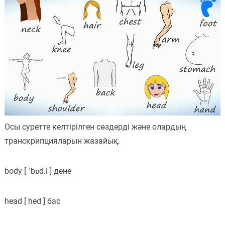
Пәндер
Тіркелу
Осы суретте келтірілген сөздерді және олардың
транскрипцияларын жазайық.
body [ ˈbɒd.i ] дене
head [ hed ] бас