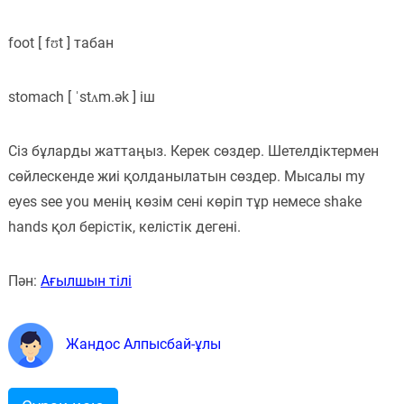
foot [ fʊt ] табан
stomach [ ˈstʌm.ək ] іш
Сіз бұларды жаттаңыз. Керек сөздер. Шетелдіктермен
сөйлескенде жиі қолданылатын сөздер. Мысалы my
eyes see you менің көзім сені көріп тұр немесе shake
hands қол берістік, келістік дегені.
Пән:
Ағылшын тілі
Жандос Алпысбай-ұлы