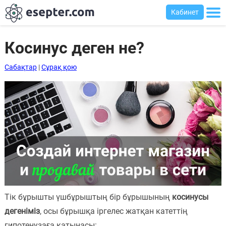
Кабинет
Косинус деген не?
Сабақтар
|
Сұрақ қою
Сабақтар
Хабарландыру
тақтасы
Кіру
Қазақша-
ағылшынша
сөздік
Ағылшынша-
Тік бұрышты үшбұрыштың бір бұрышының
косинусы
қазақша
дегеніміз
, осы бұрышқа іргелес жатқан катеттің
сөздік
гипотенузаға қатынасы: