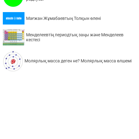
Мағжан Жұмабаевтың Толқын өлені
Менделеевтің периодтық заңы және Менделеев
кестесі
Молярлық масса деген не? Молярлық масса өлшемі