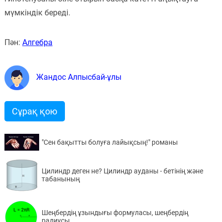
мүмкіндік береді.
Пән:
Алгебра
Жандос Алпысбай-ұлы
Сұрақ қою
"Сен бақытты болуға лайықсың!" романы
Цилиндр деген не? Цилиндр ауданы - бетінің және
табанының
Шеңбердің ұзындығы формуласы, шеңбердің
радиусы