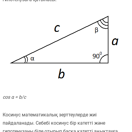
Пәндер
Тіркелу
cos α = b/c
Косинус математикалық зерттеулерде жиі
пайдаланады. Себебі косинус бір катетті және
гипотенузаны біле отырып басқа катетті аңықтауға