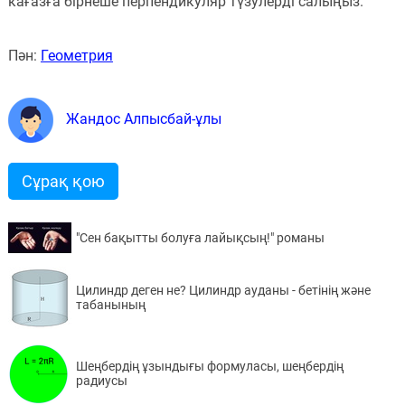
кағазға бірнеше перпендикуляр түзулерді салыңыз.
Пән:
Геометрия
Жандос Алпысбай-ұлы
Сұрақ қою
"Сен бақытты болуға лайықсың!" романы
Цилиндр деген не? Цилиндр ауданы - бетінің және
табанының
Шеңбердің ұзындығы формуласы, шеңбердің
радиусы