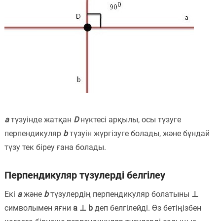
a
түзуінде жатқан
D
нүктесі арқылы, осы түзуге
перпендикуляр
b
түзуін жүргізуге болады, және бұндай
түзу тек біреу ғана болады.
Перпендикуляр түзулерді белгілеу
Екі
a
және
b
түзулердің перпендикуляр болатыны
⊥
символымен яғни
a ⊥ b
деп белгілейді. Өз бетіңізбен