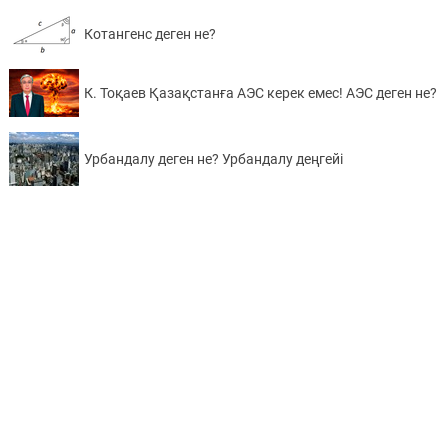
Котангенс деген не?
К. Тоқаев Қазақстанға АЭС керек емес! АЭС деген не?
Урбандалу деген не? Урбандалу деңгейі