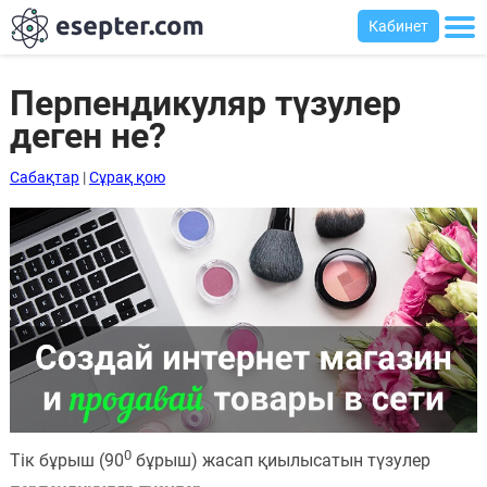
Кабинет
Перпендикуляр түзулер
деген не?
Сабақтар
Сабақтар
|
Сұрақ қою
Хабарландыру
тақтасы
Кіру
Қазақша-
ағылшынша
сөздік
Ағылшынша-
қазақша
0
Тік бұрыш (90
бұрыш) жасап қиылысатын түзулер
сөздік