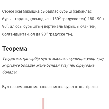
Себебі осы бұрышқа сыбайлас бұрыш (сыбайлас
0
бұрыштардың қосындысы 180
градуске тең) 180 - 90 =
0
90
, ал осы бұрыштың вертикаль бұрышы оған тең
0
болғандықтан, ол да 90
градуске тең.
Теорема
Түзуде жатқан әрбір нүкте арқылы перпендикуляр түзу
жүргізуге болады, және бұндай түзу тек біреу ғана
болады.
Бұл теореманың мағынасы мына суретте келтірілген: