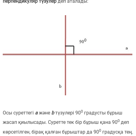
перпендикуляр түзулер
деп аталады:
Пәндер
Тіркелу
0
Осы суреттегі
a
және
b
түзулері 90
градусты бұрыш
0
жасап қиылысады. Суретте тек бір бұрыш қана 90
деп
0
көрсетілген, бірақ қалған бұрыштар да 90
градусқа тең.