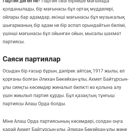
Партия деген не
? Партия сөзі бірнеше мағынада
Пәндер
қолданылады, бір мағынасы бұл ортақ мүдделері,
ойлары бар адамдар, екінші мағынасы бұл музыкалық
Тіркелу
шығарманың бір адам не бір аспап орындайтын бөлімі,
үшінші мағынасы бұл ойынған ойын, мысалы шахмат
партиясы.
Саяси партиялар
Осыдан бір ғасыр бұрын, дәлірек айтсақ 1917 жылы, ел
қорғаны болған Әлихан Бөкейхан-ұлы, Ахмет Байтұрсын-
ұлы сияқты көсемдер жиналып билікті өз қолына алу
үшін жиылып партия құрды. Бұл қазақтың тұнғыш
партиясы Алаш Орда болды.
Міне Алаш Орда партиясының көсемдері, солдан оңға
қарай Ахмет Байтұрсын-ұлы, Әлихан Бөкейхан-ұлы және