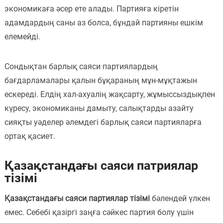
экономикаға әсер ете алады. Партияға кіретін
адамдардың саны аз болса, бұндай партияны ешкім
елемейді.
Сондықтан барлық саяси партиялардың
бағдарламалары қалын бұқараның мұн-мұқтажын
ескереді. Елдің хал-ахуалің жақсарту, жұмыссыздықпен
күресу, экономиканы дамыту, салықтарды азайту
сияқты уәделер әлемдегі барлық саяси партияларға
ортақ қасиет.
Қазақстандағы саяси патриялар
тізімі
Қазақстандағы саяси партиялар тізімі
бәлендей үлкен
емес. Себебі қазіргі заңға сәйкес партия болу үшін