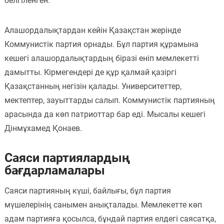
белгіленген.
Алашордалықтардан кейін Қазақстан жерінде
Коммунистік партия орнады. Бұл партия құрамына
кешегі алашордалықтардың біразі еніп мемлекетті
дамытты. Кірмегендері де құр қалмай қазіргі
Қазақстанның негізін қалады. Университеттер,
мектептер, зауыттарды салып. Коммунистік партияның
арасында да көп патриоттар бар еді. Мысалы кешегі
Дінмұхамед Қонаев.
Саяси партиялардың
бағдарламалары
Саяси партияның күші, байлығы, бұл партия
мүшелерінің санымен анықталады. Мемлекетте көп
адам партияға қосылса, бұндай партия елдегі саясатқа,