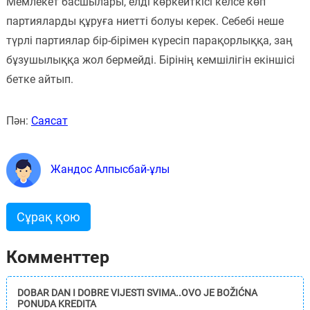
Мемлекет басшылары, елді көркейткісі келсе көп
партияларды құруға ниетті болуы керек. Себебі неше
түрлі партиялар бір-бірімен күресіп парақорлыққа, заң
бұзушылыққа жол бермейді. Бірінің кемшілігін екіншісі
бетке айтып.
Пән:
Саясат
Жандос Алпысбай-ұлы
Сұрақ қою
Комменттер
DOBAR DAN I DOBRE VIJESTI SVIMA..OVO JE BOŽIĆNA
PONUDA KREDITA