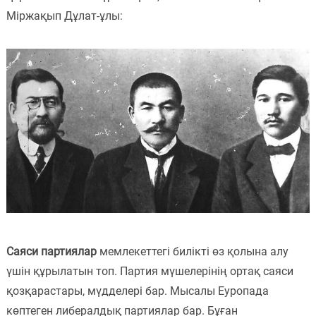
Міржақып Дұлат-ұлы:
Саяси партиялар
мемлекеттегі билікті өз қолына алу
үшін құрылатын топ. Партия мүшелерінің ортақ саяси
қозқарастары, мүдделері бар. Мысалы Еуропада
көптеген либералдық партиялар бар. Бұған