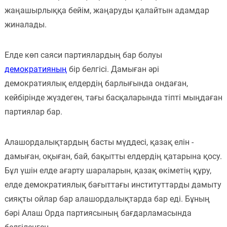
жаңашырлыққа бейім, жаңаруды қалайтын адамдар
жиналады.
Елде көп саяси партиялардың бар болуы
демократияның
бір белгісі. Дамыған әрі
демократиялық елдердің барлығында ондаған,
кейбірінде жүздеген, тағы басқаларында тіпті мыңдаған
партиялар бар.
Алашордалықтардың басты мүддесі, қазақ елін -
дамыған, оқыған, бай, бақытты елдердің қатарына қосу.
Бұл үшін елде ағарту шараларын, қазақ өкіметің құру,
елде демократиялық бағыттағы институттарды дамыту
сияқты ойлар бар алашордалықтарда бар еді. Бұның
бәрі Алаш Орда партиясының бағдарламасында