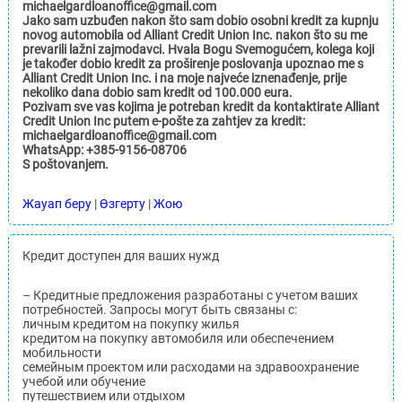
michaelgardloanoffice@gmail.com
Jako sam uzbuđen nakon što sam dobio osobni kredit za kupnju
novog automobila od Alliant Credit Union Inc. nakon što su me
prevarili lažni zajmodavci. Hvala Bogu Svemogućem, kolega koji
je također dobio kredit za proširenje poslovanja upoznao me s
Alliant Credit Union Inc. i na moje najveće iznenađenje, prije
nekoliko dana dobio sam kredit od 100.000 eura.
Pozivam sve vas kojima je potreban kredit da kontaktirate Alliant
Credit Union Inc putem e-pošte za zahtjev za kredit:
michaelgardloanoffice@gmail.com
WhatsApp: +385-9156-08706
S poštovanjem.
Жауап беру
|
Өзгерту
|
Жою
Кредит доступен для ваших нужд
– Кредитные предложения разработаны с учетом ваших
потребностей. Запросы могут быть связаны с:
личным кредитом на покупку жилья
кредитом на покупку автомобиля или обеспечением
мобильности
семейным проектом или расходами на здравоохранение
учебой или обучение
путешествием или отдыхом