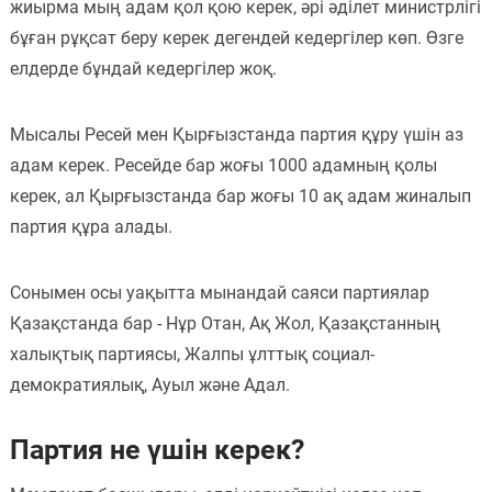
жиырма мың адам қол қою керек, әрі әділет министрлігі
бұған рұқсат беру керек дегендей кедергілер көп. Өзге
елдерде бұндай кедергілер жоқ.
Мысалы Ресей мен Қырғызстанда партия құру үшін аз
адам керек. Ресейде бар жоғы 1000 адамның қолы
керек, ал Қырғызстанда бар жоғы 10 ақ адам жиналып
партия құра алады.
Сонымен осы уақытта мынандай саяси партиялар
Қазақстанда бар - Нұр Отан, Ақ Жол, Қазақстанның
халықтық партиясы, Жалпы ұлттық социал-
демократиялық, Ауыл және Адал.
Партия не үшін керек?