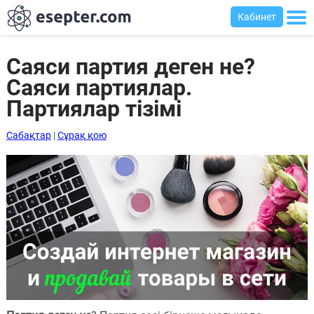
Кабинет
Саяси партия деген не?
Саяси партиялар.
Сабақтар
Партиялар тізімі
Хабарландыру
Сабақтар
|
Сұрақ қою
тақтасы
Кіру
Қазақша-
ағылшынша
сөздік
Ағылшынша-
қазақша
сөздік