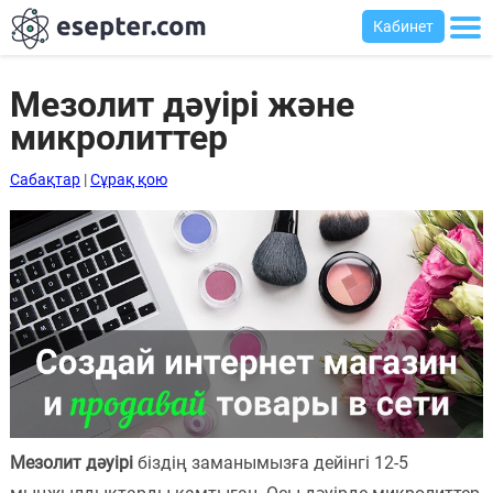
Кабинет
Мезолит дәуірі және
микролиттер
Сабақтар
Сабақтар
|
Сұрақ қою
Хабарландыру
тақтасы
Кіру
Қазақша-
ағылшынша
сөздік
Ағылшынша-
қазақша
Мезолит дәуірі
біздің заманымызға дейінгі 12-5
сөздік