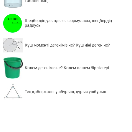
табанының
Шеңбердің ұзындығы формуласы, шеңбердің
радиусы
Күш моменті дегеніміз не? Күш иіні деген не?
Көлем дегеніміз не? Көлем өлшем бірліктері
Тең қабырғалы үшбұрыш, дұрыс үшбұрыш