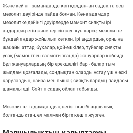
Және кейінгі замандарда көп қолданған садақ та осы
мезолит дәуірінде пайда болған. Көне адамдар
мезолитке дейінгі дәуірлерде мамонт сияқты ірі
аңдардың етін және терісін жеп күн көрсе, мезолитте
бұндай аңдар жойылып кеткен. Ірі аңдардың орнына
жабайы аттар, бұқалар, қой-ешкілер, түйелер сияқты
ұсақ (мамонтпен салыстырғанда) жануарлар көбейді.
Бұл жануарлардың бір ерекшелігі бар - бұлар тым
жылдам қозғалады, соңдықтан оларды ұстау үшін ескі
қарулардың, найза мен пышақ сияқтылардың пайдасы
шамалы еді. Сөйтіп садақ ойлап табылды.
Мезолиттегі адамдардың негізгі кәсібі аңшылық
болғандықтан, ел малмен бірге көшіп жүрген.
Малшылықтың қалыптасуы