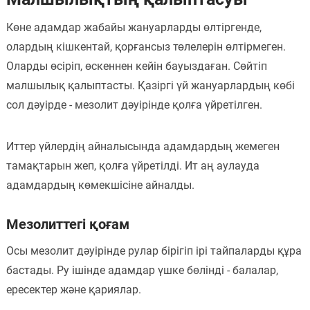
Көне адамдар жабайы жануарларды өлтіргенде,
олардың кішкентай, қорғансыз төлелерін өлтірмеген.
Оларды өсіріп, өскеннен кейін бауыздаған. Сөйтіп
малшылық қалыптасты. Қазіргі үй жануарлардың көбі
сол дәуірде - мезолит дәуірінде қолға үйретілген.
Иттер үйлердің айналысында адамдардың жемеген
тамақтарын жеп, қолға үйретілді. Ит аң аулауда
адамдардың көмекшісіне айналды.
Мезолиттегі қоғам
Осы мезолит дәуірінде рулар бірігіп ірі тайпаларды құра
бастады. Ру ішінде адамдар үшке бөлінді - балалар,
ересектер және қариялар.