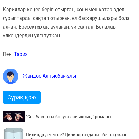
Қариялар кеңес беріп отырған, сонымен қатар әдеп-
ғұрыптарды сақтап отырған, ел басқарушылары бола
алған. Ересектер аң аулаған, үй салған. Балалар
үлкендерден үлгі тұтқан.
Пән:
Тарих
Жандос Алпысбай-ұлы
Сұрақ қою
"Сен бақытты болуға лайықсың!" романы
Цилиндр деген не? Цилиндр ауданы - бетінің және