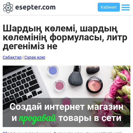
Кабинет
Шардың көлемі, шардың
көлемінің формуласы, литр
Сабақтар
дегеніміз не
Хабарландыру
Сабақтар
|
Сұрақ қою
тақтасы
Кіру
Қазақша-
ағылшынша
сөздік
Ағылшынша-
қазақша
сөздік