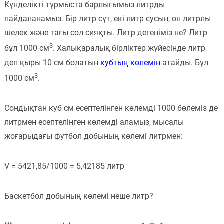
Күнделікті тұрмыста барлығымыз литрды
пайдаланамыз. Бір литр сүт, екі литр сусын, он литрлы
шелек және тағы сол сияқты. Литр дегеніміз не? Литр
3
бұл 1000 см
. Халықаралық бірліктер жүйесінде литр
деп қыры 10 см болатын
кубтың көлемін
атайды. Бұл
3
1000 см
.
Сондықтан куб см есептелінген көлемді 1000 бөлеміз де
литрмен есептелінген көлемді аламыз, мысалы
жоғарыдағы футбол добының көлемі литрмен:
V = 5421,85/1000 = 5,42185 литр
Баскетбол добының көлемі неше литр?