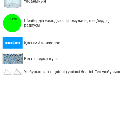
табанының
Шеңбердің ұзындығы формуласы, шеңбердің
радиусы
Қасым Аманжолов
Беттік керілу күші
Үшбұрыштар теңдігінің үшінші белгісі. Тең үшбұрыш