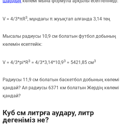
Шардың
көлемі мына формула арқылы есептелінеді:
Пәндер
3
V = 4/3*πR
, мұндағы π жуықтап алғанда 3,14 тең
Тіркелу
Мысалы радиусы 10,9 см болатын футбол добының
көлемін есептейік:
3
3
3
V = 4/3*pi*R
= 4/3*3,14*10,9
= 5421,85 см
Радиусы 11,9 см болатын баскетбол добының көлемі
қандай? Ал радиусы 6371 км болатын Жердің көлемі
қандай?
Куб см литрға аудару, литр
дегеніміз не?