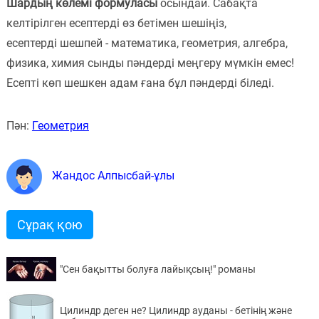
Шардың көлемі формуласы
осындай. Сабақта
келтірілген есептерді өз бетімен шешіңіз,
есептерді шешпей - математика, геометрия, алгебра,
физика, химия сынды пәндерді меңгеру мүмкін емес!
Есепті көп шешкен адам ғана бұл пәндерді біледі.
Пән:
Геометрия
Жандос Алпысбай-ұлы
Сұрақ қою
"Сен бақытты болуға лайықсың!" романы
Цилиндр деген не? Цилиндр ауданы - бетінің және