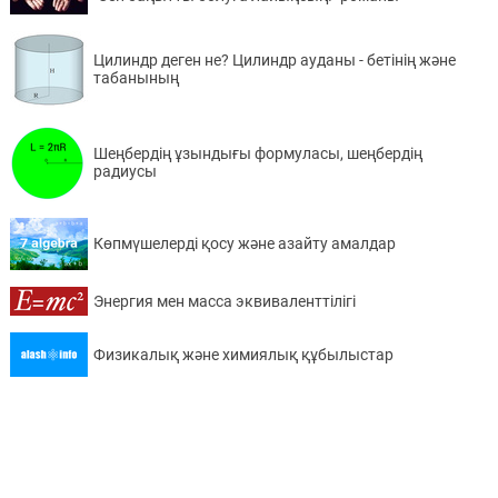
Цилиндр деген не? Цилиндр ауданы - бетінің және
табанының
Шеңбердің ұзындығы формуласы, шеңбердің
радиусы
Көпмүшелерді қосу және азайту амалдар
Энергия мен масса эквиваленттілігі
Физикалық және химиялық құбылыстар