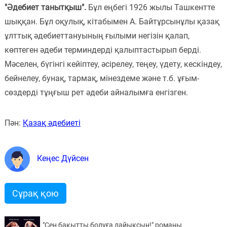
"Әдебиет танытқыш".
Бұл еңбегі 1926 жылы Ташкентте
шыққан. Бұл оқулық, кітабымен А. Байтұрсынұлы қазақ
ұлттық әдебиеттануының ғылыми негізін қалап,
көптеген әдеби терминдерді қалыптастырып берді.
Мәселен, бүгінгі кейіптеу, әсірелеу, теңеу, үдету, кескіндеу,
бейнелеу, бунақ, тармақ, мінездеме және т.б. ұғым-
сөздерді тұңғыш рет әдеби айналымға енгізген.
Пән:
Қазақ әдебиеті
Кеңес Дүйсен
Сұрақ қою
"Сен бақытты болуға лайықсың!" романы