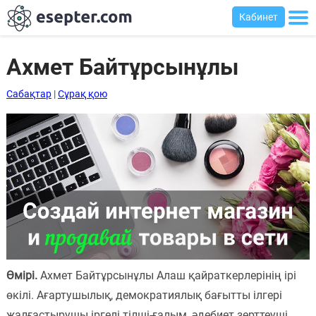
Кабинет
Ахмет Байтұрсынұлы
Сабақтар
|
Сұрақ қою
Сабақтар
Хабарландыру
тақтасы
Кіру
Қазақша-
ағылшынша
сөздік
Ағылшынша-
Өмірі.
Ахмет Байтұрсынұлы Алаш қайраткерлерінің ірі
қазақша
өкілі. Ағартушылық, демократиялық бағытты ілгері
сөздік
жалғастырушы іргелі тілші-ғалым, әдебиет зерттеуші,