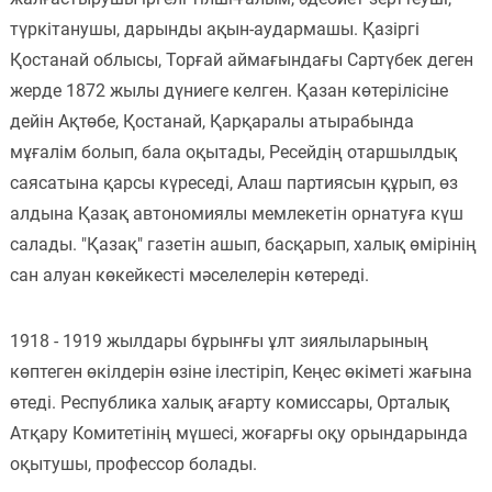
түркітанушы, дарынды ақын-аудармашы. Қазіргі
Пәндер
Қостанай облысы, Торғай аймағындағы Сартүбек деген
Тіркелу
жерде 1872 жылы дүниеге келген. Қазан көтерілісіне
дейін Ақтөбе, Қостанай, Қарқаралы атырабында
мұғалім болып, бала оқытады, Ресейдің отаршылдық
саясатына қарсы күреседі, Алаш партиясын құрып, өз
алдына Қазақ автономиялы мемлекетін орнатуға күш
салады. "Қазақ" газетін ашып, басқарып, халық өмірінің
сан алуан көкейкесті мәселелерін көтереді.
1918 - 1919 жылдары бұрынғы ұлт зиялыларының
көптеген өкілдерін өзіне ілестіріп, Кеңес өкіметі жағына
өтеді. Республика халық ағарту комиссары, Орталық
Атқару Комитетінің мүшесі, жоғарғы оқу орындарында
оқытушы, профессор болады.