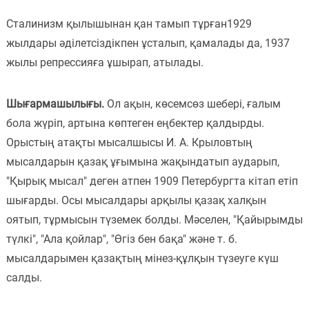
Сталинизм қылышынан қан тамып тұрған1929
жылдары әділетсіздікпен ұсталып, қамалады да, 1937
жылы репрессияға ұшырап, атылады.
Шығармашылығы.
Ол ақын, көсемсөз шебері, ғалым
бола жүріп, артына көптеген еңбектер қалдырды.
Орыстың атақты мысалшысы И. А. Крыловтың
мысалдарын қазақ ұғымына жақындатып аударып,
"Қырық мысал" деген атпен 1909 Петербургта кітап етіп
шығарды. Осы мысалдары арқылы қазақ халқын
оятып, тұрмысын түземек болды. Мәселен, "Қайырымды
түлкі", "Ала қойлар", "Өгіз бен бақа" және т. б.
мысалдарымен қазақтың мінез-құлқын түзеуге күш
салды.