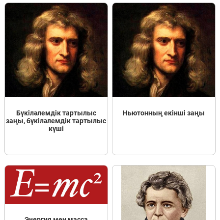
Бүкіләлемдік тартылыс
Ньютонның екінші заңы
заңы, бүкіләлемдік тартылыс
күші
Энергия мен масса