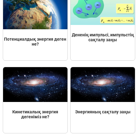
Дененің импульсі, импульстің
Потенциалдық энергия деген
сақталу заңы
не?
Кинетикалық энергия
Энергияның сақталу заңы
дегеніміз не?