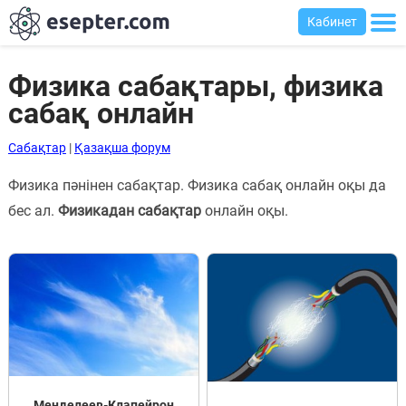
Кабинет
Физика сабақтары, физика
сабақ онлайн
Сабақтар
Сабақтар
|
Қазақша форум
Хабарландыру
Физика пәнінен сабақтар. Физика сабақ онлайн оқы да
тақтасы
бес ал.
Физикадан сабақтар
онлайн оқы.
Кіру
Қазақша-
ағылшынша
сөздік
Ағылшынша-
қазақша
сөздік
Менделеев-Клапейрон