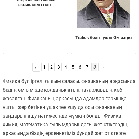
эквиваленттілігі
Тізбек бөлігі үшін Ом заңы
←
1
2
3
4
5
6
7
8
→
Физика бұл іргелі ғылым саласы, физиканың арқасында
біздің өмірімізде қолданылатың тауарлардың көбі
жасалған. Физиканың арқасында адамдар ғарышқа
ұшты, жер бетінен ұшақпен ұшу да осы физиканың
заңдарын ашу нәтижесінде мүмкін болды. Физика,
химия, математика ғылымдарындағы жетістіктердің
арқасында біздің өркениетіміз бұндай жетістіктерге