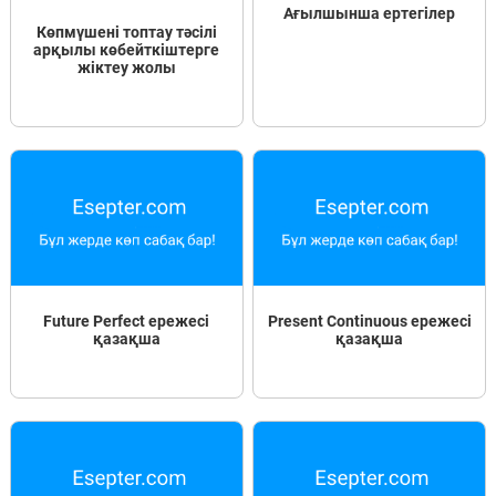
Ағылшынша ертегілер
Пәндер
Көпмүшені топтау тәсілі
арқылы көбейткіштерге
жіктеу жолы
Тіркелу
Future Perfect ережесі
Present Continuous ережесі
қазақша
қазақша