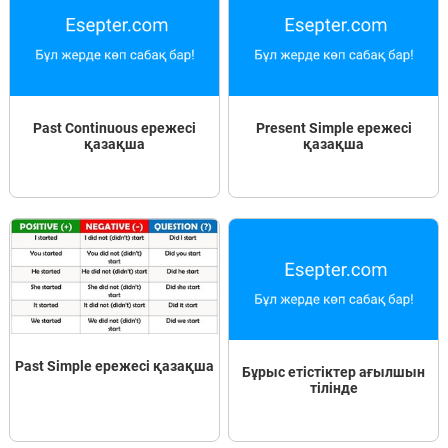
Past Continuous ережесі
Present Simple ережесі
қазақша
қазақша
Past Simple ережесі қазақша
Бұрыс етістіктер ағылшын
тілінде