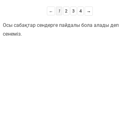
←
1
2
3
4
→
Осы сабақтар сендерге пайдалы бола алады деп
сенеміз.