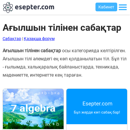
Кабинет
Ағылшын тілінен сабақтар
Сабақтар
|
Қазақша форум
Сабақтар
Ағылшын тілінен сабақтар
осы категорияда келтірілген.
Хабарландыру
Ағылшын тілі әлемдегі ең көп қолданылатын тіл. Бұл тіл
тақтасы
- ғылымда, халықаралық байланыстарда, техникада,
Кіру
мәдениетте, интернетте кең тараған.
Қазақша-
ағылшынша
сөздік
Ағылшынша-
қазақша
сөздік