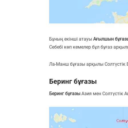
Бұның екінші атауы
Ағылшын бұғаз
Себебі көп кемелер бұл бұғаз арқылы
Ла-Манш бұғазы арқылы Солтүстік Е
Беринг бұғазы
Беринг бұғазы
Азия мен Солтүстік А