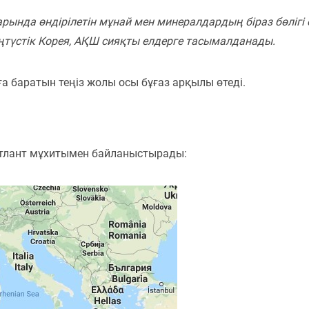
рында өндірілетін мұнай мен минералдардың біраз бөлігі
ңтүстік Корея, АҚШ сияқты елдерге тасымалданады.
 баратын теңіз жолы осы бұғаз арқылы өтеді.
Атлант мұхитымен байланыстырады: