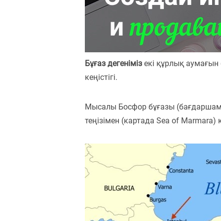
Пәндер
Тіркелу
Бұғаз дегеніміз
екі құрлық аумағын 
кеңістігі.
Мысалы Босфор бұғазы (бағдаршамен
теңізімен (картада Sea of Marmara)