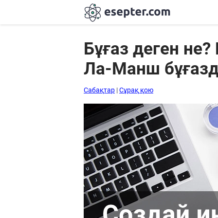
Бұғаз деген не?
Ла-Манш бұғаз
Сабақтар
Хабарландыру
Сабақтар
|
Сұрақ қою
тақтасы
Кіру
Қазақша-
ағылшынша
сөздік
Ағылшынша-
қазақша
сөздік