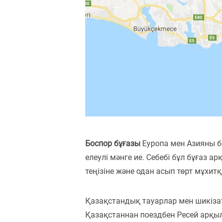
Боспор бұғазы
Еуропа мен Азияны б
елеулі мәнге ие. Себебі бұл бұғаз
теңізіне және одан асып төрт мұхит
Қазақстандық тауарлар мен шикіза
Қазақстаннан поездбен Ресей арқылы