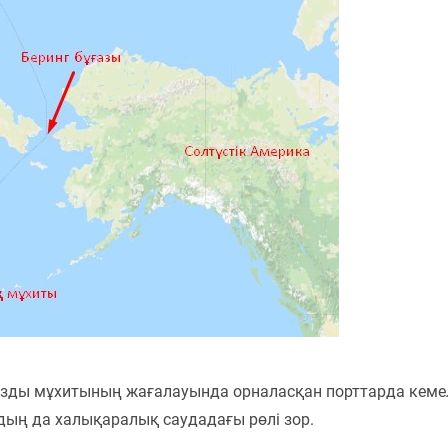
ұзды мұхитының жағалауында орналасқан порттарда кеме
дың да халықаралық саудадағы рөлі зор.