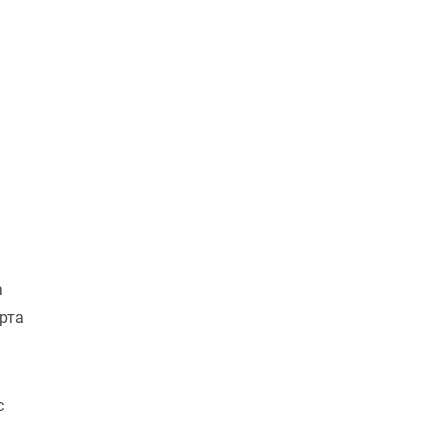
а
рта
с