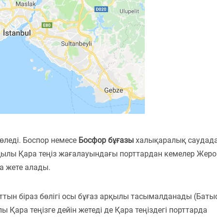
өледі. Боспор немесе
Босфор бұғазы
халықаралық саудад
 арқылы Қара теңіз жағалауындағы порттардан кемелер Жеро
қа жете алады.
ттын біраз бөлігі осы бұғаз арқылы тасымалданады (Баты
 Қара теңізге дейін жетеді де Қара теңіздегі порттарда