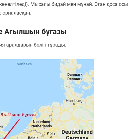
жөнелтіледі). Мысалы бидай мен мұнай. Оған қоса осы
с орналасқан.
е Ағылшын бұғазы
ия аралдарын бөліп тұрады: