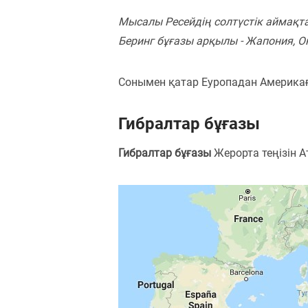
Мысалы Ресейдің солтүстік аймақта
Беринг бұғазы арқылы - Жапония, О
Сонымен қатар Еуропадан Америкаға
Гибралтар бұғазы
Гибралтар бұғазы
Жерорта теңізін 