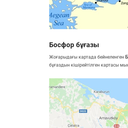
Босфор бұғазы
Жоғарыдағы картада бейнеленген
Б
бұғаздын кішірейтілген картасы мы