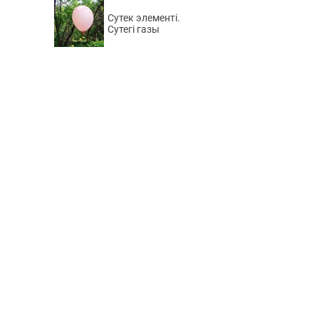
Сутек элементі.
Сутегі газы