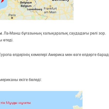
ы
. Ла-Манш бұғазының халықаралық саудадағы рөлі зор.
 өтеді.
уропа елдерінің кемелері Америка мен өзге елдерге барад
мериканы екіге бөледі: