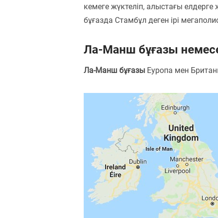
кемеге жүктеліп, алыстағы елдерге 
бұғазда Стамбұл деген ірі мегаполи
Ла-Манш бұғазы немес
Ла-Манш бұғазы
Еуропа мен Британ