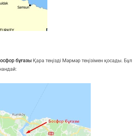
осфор бұғазы
Қара теңізді Мәрмәр теңізімен қосады. Бұл
нандай: