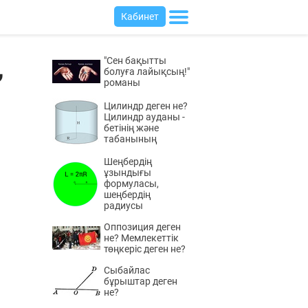
Кабинет
,
"Сен бақытты
болуға лайықсың!"
романы
Цилиндр деген не?
Цилиндр ауданы -
бетінің және
табанының
Шеңбердің
ұзындығы
формуласы,
шеңбердің
радиусы
Оппозиция деген
не? Мемлекеттік
төңкеріс деген не?
Сыбайлас
бұрыштар деген
не?