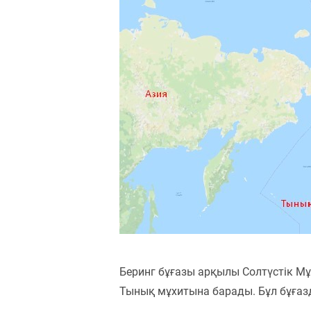
Беринг бұғазы арқылы Солтүстік М
Тынық мұхитына барады. Бұл бұғаз