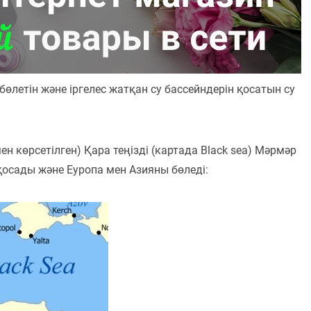
бөлетін және іргелес жатқан су бассейндерін қосатын су
 көрсетілген) Қара теңізді (картада Black sea) Мәрмәр
 қосады және Еуропа мен Азияны бөледі: