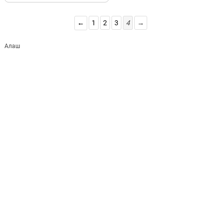
←
1
2
3
4
→
Алаш