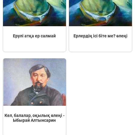
Ерулі атқа ер салмай
Ерлердің ісі біте ме? өлеңі
Кел, балалар, оқылық өлеңі -
Ыбырай Алтынсарин