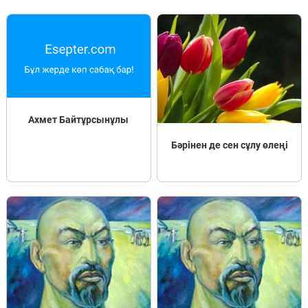
Пәндер
Тіркелу
Ахмет Байтұрсынұлы
Бәрінен де сен сұлу өлеңі