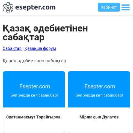
Кабинет
Қазақ әдебиетінен
сабақтар
Сабақтар
Сабақтар
|
Қазақша форум
Хабарландыру
Қазақ әдебиетінен сабақтар
тақтасы
Кіру
Қазақша-
ағылшынша
сөздік
Ағылшынша-
Сұлтанмахмұт Торайғыров.
Міржақып Дулатов
қазақша
сөздік