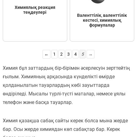
Химиялық реакция
Пәндер
теңдеулері
Валенттілік, валенттілік
кестесі, химиялық
Тіркелу
формулалар
←
1
2
3
4
5
→
Химия бұл заттардың бір-бірімен әсерлесуін зерттейтің
ғылым. Химияның арқасында күнделікті өмірде
қолданылатын тауарлардың көбі зауыттарда
өндіріледі. Мысалы түрлі-түсті маталар, немесе ұялы
телефон және басқа тауарлар.
Химия қазақша сабақ сайты керек болса мына жерде
бар. Осы жерде химиядан көп сабақтар бар. Керек