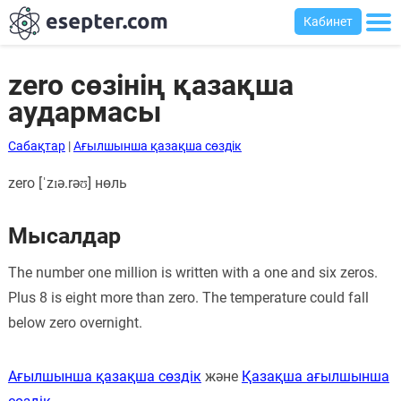
Кабинет
zero сөзінің қазақша
аудармасы
Сабақтар
Сабақтар
|
Ағылшынша қазақша сөздік
Хабарландыру
zero [ˈzɪə.rəʊ] нөль
тақтасы
Кіру
Мысалдар
Қазақша-
The number one million is written with a one and six zeros.
ағылшынша
Plus 8 is eight more than zero. The temperature could fall
сөздік
below zero overnight.
Ағылшынша-
қазақша
Ағылшынша қазақша сөздік
және
Қазақша ағылшынша
сөздік