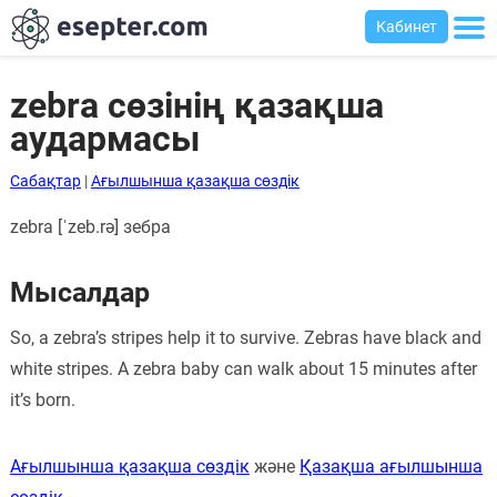
Кабинет
zebra сөзінің қазақша
аудармасы
Сабақтар
Сабақтар
|
Ағылшынша қазақша сөздік
Хабарландыру
zebra [ˈzeb.rə] зебра
тақтасы
Кіру
Мысалдар
Қазақша-
So, a zebra’s stripes help it to survive. Zebras have black and
ағылшынша
white stripes. A zebra baby can walk about 15 minutes after
сөздік
it’s born.
Ағылшынша-
қазақша
Ағылшынша қазақша сөздік
және
Қазақша ағылшынша
сөздік