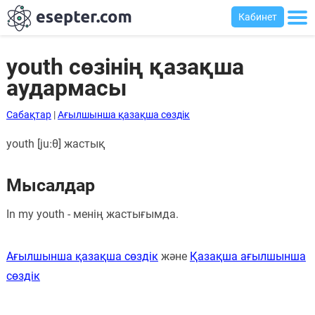
Кабинет
youth сөзінің қазақша
аудармасы
Сабақтар
Сабақтар
|
Ағылшынша қазақша сөздік
Хабарландыру
youth [juːθ] жастық
тақтасы
Кіру
Мысалдар
Қазақша-
In my youth - менің жастығымда.
ағылшынша
сөздік
Ағылшынша қазақша сөздік
және
Қазақша ағылшынша
Ағылшынша-
сөздік
қазақша
сөздік