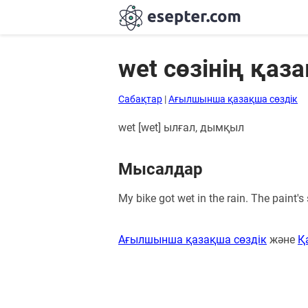
wet сөзінің қа
Сабақтар
Сабақтар
|
Ағылшынша қазақша сөздік
Хабарландыру
wet [wet] ылғал, дымқыл
тақтасы
Мысалдар
Кіру
My bike got wet in the rain. The paint's s
Қазақша-
ағылшынша
сөздік
Ағылшынша қазақша сөздік
және
Қ
Ағылшынша-
қазақша
сөздік