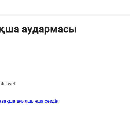
зақша аудармасы
till wet.
азақша ағылшынша сөздік