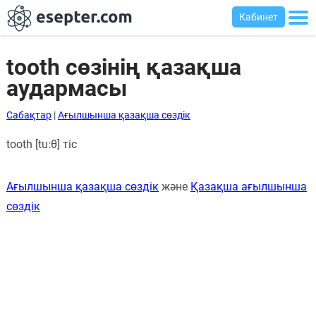
Кабинет
tooth сөзінің қазақша
аудармасы
Сабақтар
Сабақтар
|
Ағылшынша қазақша сөздік
Хабарландыру
tooth [tuːθ] тіс
тақтасы
Кіру
Ағылшынша қазақша сөздік
және
Қазақша ағылшынша
сөздік
Қазақша-
ағылшынша
сөздік
Ағылшынша-
қазақша
сөздік