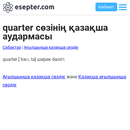
Кабинет
quarter сөзінің қазақша
аудармасы
Сабақтар
Сабақтар
|
Ағылшынша қазақша сөздік
Хабарландыру
quarter [ˈkwɔː.tə] ширек бөлігі
тақтасы
Кіру
Ағылшынша қазақша сөздік
және
Қазақша ағылшынша
сөздік
Қазақша-
ағылшынша
сөздік
Ағылшынша-
қазақша
сөздік