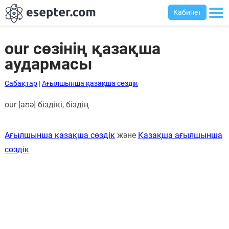
Кабинет
our сөзінің қазақша
аудармасы
Сабақтар
Сабақтар
|
Ағылшынша қазақша сөздік
Хабарландыру
our [aʊə] біздікі, біздің
тақтасы
Кіру
Ағылшынша қазақша сөздік
және
Қазақша ағылшынша
сөздік
Қазақша-
ағылшынша
сөздік
Ағылшынша-
қазақша
сөздік