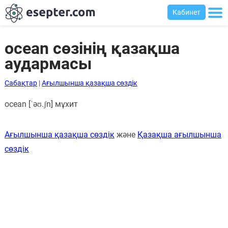
Кабинет
ocean сөзінің қазақша
аудармасы
Сабақтар
Сабақтар
|
Ағылшынша қазақша сөздік
Хабарландыру
ocean [ˈəʊ.ʃn] мұхит
тақтасы
Кіру
Ағылшынша қазақша сөздік
және
Қазақша ағылшынша
сөздік
Қазақша-
ағылшынша
сөздік
Ағылшынша-
қазақша
сөздік