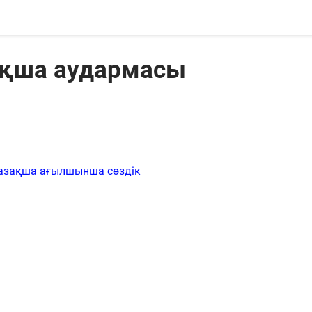
зақша аудармасы
азақша ағылшынша сөздік