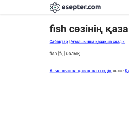
fish сөзінің қа
Сабақтар
Сабақтар
|
Ағылшынша қазақша сөздік
Хабарландыру
fish [fɪʃ] балық
тақтасы
Ағылшынша қазақша сөздік
және
Қ
Кіру
Қазақша-
ағылшынша
сөздік
Ағылшынша-
қазақша
сөздік